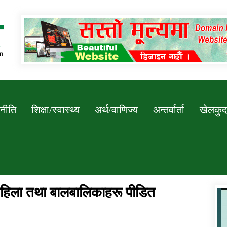
Newssarokar
नीति
शिक्षा/स्वास्थ्य
अर्थ/वाणिज्य
अन्तर्वार्ता
खेलकुद
महिला तथा बालबालिकाहरू पीडित
डिभिजन कार्यालय जुम्लाको सुचना सन्देश