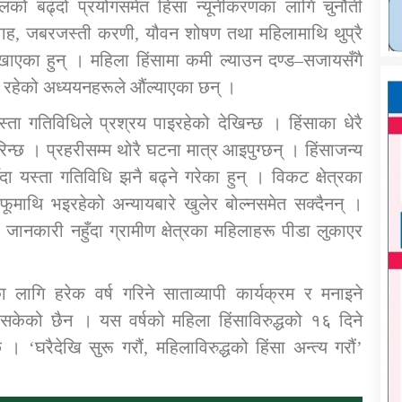
को बढ्दो प्रयोगसमेत हिंसा न्यूनीकरणका लागि चुनौती
वाह, जबरजस्ती करणी, यौवन शोषण तथा महिलामाथि थुप्रै
ेखाएका हुन् । महिला हिंसामा कमी ल्याउन दण्ड–सजायसँगै
 रहेको अध्ययनहरूले औंल्याएका छन् ।
स्ता गतिविधिले प्रश्रय पाइरहेको देखिन्छ । हिंसाका धेरै
न्छ । प्रहरीसम्म थोरै घटना मात्र आइपुग्छन् । हिंसाजन्य
ा यस्ता गतिविधि झनै बढ्ने गरेका हुन् । विकट क्षेत्रका
ूमाथि भइरहेको अन्यायबारे खुलेर बोल्नसमेत सक्दैनन् ।
े जानकारी नहुँदा ग्रामीण क्षेत्रका महिलाहरू पीडा लुकाएर
ा लागि हरेक वर्ष गरिने साताव्यापी कार्यक्रम र मनाइने
केको छैन । यस वर्षको महिला हिंसाविरुद्धको १६ दिने
रैदेखि सुरू गरौं, महिलाविरुद्धको हिंसा अन्त्य गरौं’