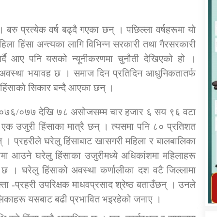
बरु प्रत्येक वर्ष बढ्दै गएका छन् । पछिल्ला वर्षहरूमा यो
िला हिंसा अन्त्यका लागि विभिन्न सरकारी तथा गैरसरकारी
 गर्दै आए पनि यसको न्यूनीकरणमा चुनौती देखिएको हो ।
कार्यक्रम कार्यान्वयन एकाई जुम्लाको सुचना
दा अवस्था भयावह छ । समाज दिन प्रतिदिन आधुनिकतातर्फ
 हिंसाको सिकार बन्दै आएका छन् ।
र्ष २०७६/०७७ देखि ७८ असोजसम्म चार हजार ६ सय ९६ वटा
य एक उजुरी हिंसाका मात्रै छन् । त्यसमा पनि ८० प्रतिशत
 । प्रहरीले घरेलु हिंसाबाट खासगरी महिला र बालबालिका
मा आउने घरेलु हिंसाका उजुरीमध्ये अधिकांशमा महिलाहरू
 छ । घरेलु हिंसाको अवस्था कर्णालीका दश वटै जिल्लामा
तातोपानी गाउँपालिका जुम्लाको महिला तथा
लैङ्गिक हिंसा सम्बन्धी सूचना सन्देश
्ता ‐प्रहरी उपरिक्षक माधवप्रसाद श्रेष्ठ बताउँछन् । उनले
ालिकाहरू यसबाट बढी प्रभावित भइरहेको जनाए ।
तातोपानी गाउँपालिका जुम्लाको सूचना