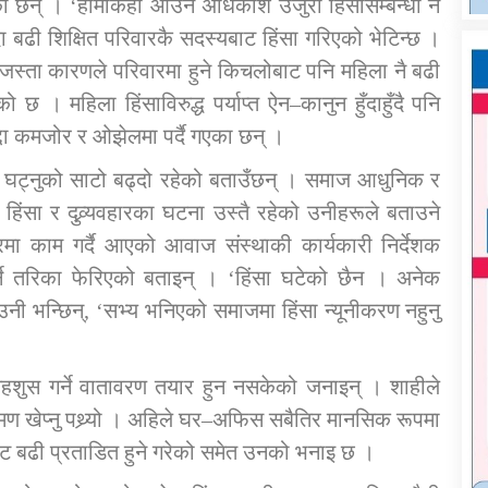
छन् । ‘हामीकहाँ आउने अधिकांश उजुरी हिंसासम्बन्धी नै
दा बढी शिक्षित परिवारकै सदस्यबाट हिंसा गरिएको भेटिन्छ ।
वजस्ता कारणले परिवारमा हुने किचलोबाट पनि महिला नै बढी
छ । महिला हिंसाविरुद्ध पर्याप्त ऐन–कानुन हुँदाहुँदै पनि
ुद्दा कमजोर र ओझेलमा पर्दै गएका छन् ।
र घट्नुको साटो बढ्दो रहेको बताउँछन् । समाज आधुनिक र
हिंसा र दुव्र्यवहारका घटना उस्तै रहेको उनीहरूले बताउने
रमा काम गर्दै आएको आवाज संस्थाकी कार्यकारी निर्देशक
र्ने तरिका फेरिएको बताइन् । ‘हिंसा घटेको छैन । अनेक
उनी भन्छिन्, ‘सभ्य भनिएको समाजमा हिंसा न्यूनीकरण नहुनु
 महशुस गर्ने वातावरण तयार हुन नसकेको जनाइन् । शाहीले
ण खेप्नु पथ्र्यो । अहिले घर–अफिस सबैतिर मानसिक रूपमा
ाबाट बढी प्रताडित हुने गरेको समेत उनको भनाइ छ ।