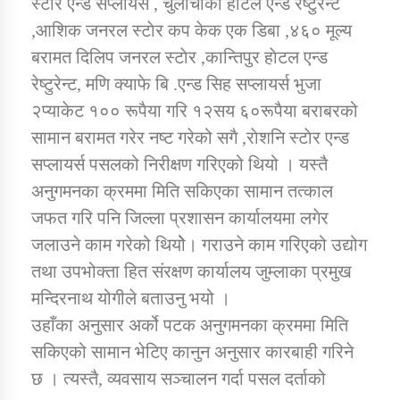
स्टाेर एन्ड सप्लायर्स , चुलाेचाैकाे हाेटल एन्ड रेष्टुरेन्ट
,आशिक जनरल स्टाेर कप केक एक डिबा ,४६० मूल्य
कार्यक्रम कार्यान्वयन एकाई जुम्लाको सुचना
बरामत दिलिप जनरल स्टाेर ,कान्तिपुर हाेटल एन्ड
रेष्टुरेन्ट, मणि क्याफे बि .एन्ड सिह सप्लायर्स भुजा
२प्याकेट १०० रूपैया गरि १२सय ६०रूपैया बराबरको
सामान बरामत गरेर नष्ट गरेको सगै ,राेशनि स्टाेर एन्ड
सप्लायर्स पसलको निरीक्षण गरिएको थियो । यस्तै
अनुगमनका क्रममा मिति सकिएका सामान तत्काल
जफत गरि पनि जिल्ला प्रशासन कार्यालयमा लगेर
कर्णाली प्राविधि शिक्षालय जुम्लाको सुचना
जलाउने काम गरेको थियोे। गराउने काम गरिएको उद्योग
तथा उपभोक्ता हित संरक्षण कार्यालय जुम्लाका प्रमुख
मन्दिरनाथ योगीले बताउनु भयो ।
उहाँका अनुसार अर्को पटक अनुगमनका क्रममा मिति
सकिएको सामान भेटिए कानुन अनुसार कारबाही गरिने
छ । त्यस्तै, व्यवसाय सञ्चालन गर्दा पसल दर्ताको