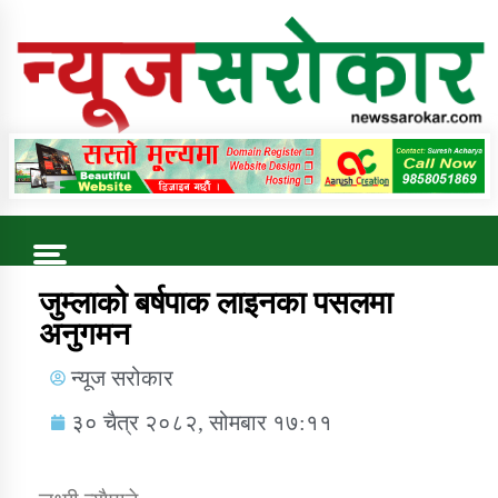
Online News Portal
Trending Now
जुम्लाको बर्षपाक लाइनका पसलमा
अनुगमन
कुषि बिकास कार्यालय जुम्ला सुचना सन्देश
न्यूज सरोकार
३० चैत्र २०८२, सोमबार १७:११