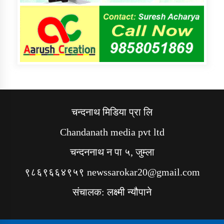
चन्दनाथ मिडिया प्रा लि
Chandanath media pvt ltd
चन्दननाथ न पा ५, जुम्ला
९८६९६६४९५९ newssarokar20@gmail.com
संचालक: लक्ष्मी न्यौपाने