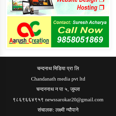
चन्दनाथ मिडिया प्रा लि
Chandanath media pvt ltd
चन्दननाथ न पा ५, जुम्ला
९८६९६६४९५९ newssarokar20@gmail.com
संचालक: लक्ष्मी न्यौपाने