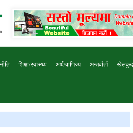
Newssarokar
नीति
शिक्षा/स्वास्थ्य
अर्थ/वाणिज्य
अन्तर्वार्ता
खेलकुद
डिभिजन कार्यालय जुम्लाको