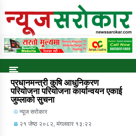
Online News Portal
Trending Now
प्रधानमन्त्री कुषि आधुनिकरण
परियाेजना परियोजना कार्यान्वयन एकाई
जुम्लाको सुचना
कुषि बिकास कार्यालय जुम्ला सुचना सन्देश
न्यूज सरोकार
२१ जेष्ठ २०८२, मंगलवार १३:२२