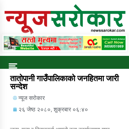
Online News Portal
Trending Now
तातोपानी गाउँपालिकाको जनहितमा जारी
सन्देश
कुषि बिकास कार्यालय जुम्ला सुचना सन्देश
न्यूज सरोकार
२६ जेष्ठ २०८०, शुक्रबार ०६:४०