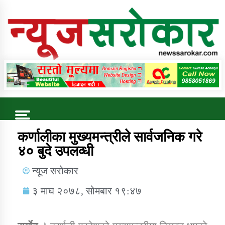
Online News Portal
Trending Now
कर्णालीका मुख्यमन्त्रीले सार्वजनिक गरे
४० बुदे उपलव्धी
कुषि बिकास कार्यालय जुम्ला सुचना सन्देश
न्यूज सरोकार
३ माघ २०७८, सोमबार १९:४७