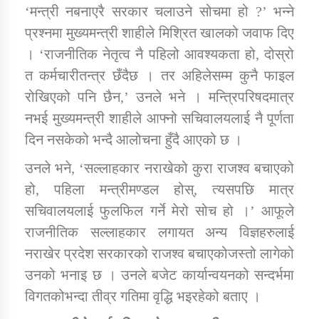
तातोपानी गाउँपालिकाको न्यायिक समिति सम्बन्धी सन्देश
‘मन्त्री नबनाएरै सरकार चलाउने सोचमा हो ?’ भन्ने
प्रश्नमा मुख्यमन्त्री शाहीले मिश्रित खालको जवाफ दिए
तातोपानी गाउँपालिका जुम्लाको महिला तथा लैङ्गिक हिंसा
। ‘राजनीतिक नेतृत्व नै पहिलो आवश्यकता हो, दोस्रो
सम्बन्धी सूचना सन्देश
त कर्मचारीतन्त्र छँदैछ । तर अहिलेसम्म कुनै फाइल
तातोपानी गाउँपालिका जुम्लाको महिनावारी सम्बन्धिकाे
रोखिएको पनि छैन,’ उनले भने । मन्त्रिपरिषदमात्र
सन्देश
नभई मुख्यमन्त्री शाहीले आफ्नो सचिवालयलाई नै पूर्णता
तातोपानी गाउँपालिका जुम्लाको बालविवाह सन्देश
दिन नसकेको भन्दै आलोचना हुँदै आएको छ ।
तातोपानी गाउँपालिका जुम्लाको सूचना
उनले भने, ‘सल्लाहकार नराखेको कुरा राजश्व बचाएको
हो, पहिला मन्त्रीमण्डल होस्, त्यसपछि मात्र
सचिवालयलाई फुलफिल गर्ने मेरो सोच हो ।’ आफूले
राजनीतिक सल्लाहकार लगायत अन्य विज्ञहरुलाई
नराखेर प्रदेश सरकारको राजश्व बचाएकोजस्तो लागेको
उनको भनाइ छ । उनले बजेट कार्यान्वयनको सन्दर्भमा
विगतकोभन्दा तीव्र गतिमा वृद्धि भइरहेको बताए ।
तातोपानी गाउँपालिका जुम्लाको सूचना