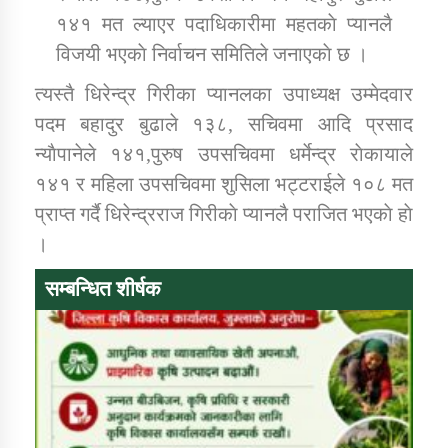
१४१ मत ल्याएर पदाधिकारीमा महतकाे प्यानलै
विजयी भएकाे निर्वाचन समितिले जनाएकाे छ ।
कार्यक्रम कार्यान्वयन एकाई जुम्लाको सुचना
त्यस्तै धिरेन्द्र गिरीका प्यानलका उपाध्यक्ष उम्मेदवार
पदम बहादुर बुढाले १३८, सचिवमा आदि प्रसाद
न्याैपानेले १४१,पुरुष उपसचिवमा धर्मेन्द्र राेकायाले
१४१ र महिला उपसचिवमा शुसिला भट्टराईले १०८ मत
प्राप्त गर्दै धिरेन्द्रराज गिरीकाे प्यानलै पराजित भएकाे हाे
।
कर्णाली प्राविधि शिक्षालय जुम्लाको सुचना
सम्बन्धित शीर्षक