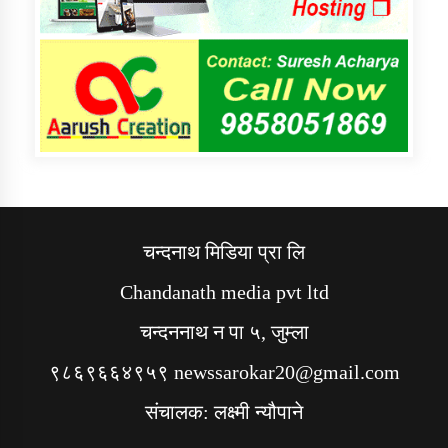
चन्दनाथ मिडिया प्रा लि
Chandanath media pvt ltd
चन्दननाथ न पा ५, जुम्ला
९८६९६६४९५९ newssarokar20@gmail.com
संचालक: लक्ष्मी न्यौपाने