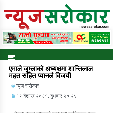
Online News Portal
Trending Now
एमाले जुम्लाकाे अध्यक्षमा शान्तिलाल
महत सहित प्यानलै विजयी
कुषि बिकास कार्यालय जुम्ला सुचना सन्देश
न्यूज सरोकार
१९ बैशाख २०८१, बुधबार २०:२४