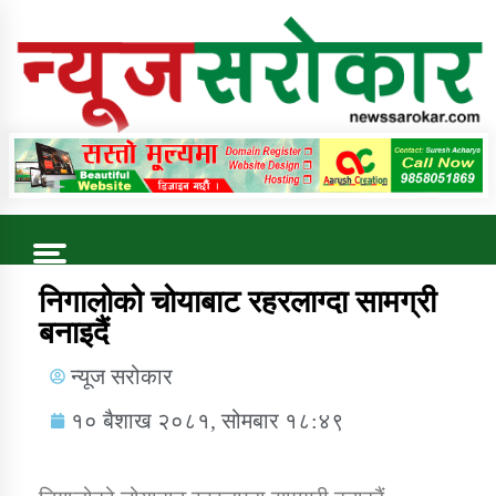
Online News Portal
Trending Now
निगालोको चोयाबाट रहरलाग्दा सामग्री
बनाइदैं
कुषि बिकास कार्यालय जुम्ला सुचना सन्देश
न्यूज सरोकार
१० बैशाख २०८१, सोमबार १८:४९