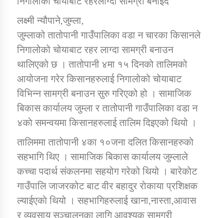
निगालोको चोयाबाट रहरलाग्दा सामग्री बनाइदैं
लक्ष्मी न्यौपाने,जुम्ला,
डिभिजन कार्यालय जुम्लाको सुचना सन्देश
जुम्लाको तातोपानी गाउँपालिका वडा न चारका किसानले
निगालोको चोयाबाट रहर लाग्दा सामग्री बनाउन
थालिएको छ । तातोपानी ४मा १५ दिनकाे तालिमको
आयोजना गरेर किसानहरुलाई निगालोको चोयाबाट
कर्णाली प्रविधि शिक्षालय जुम्लाको सुचना
विभिन्न सामग्री बनाउन सुरु गरिएको हो । सामाजिक
बिकास कार्यालय जुम्ला र तातोपानी गाउँपालिका वडा न
४काे समन्वयमा किसानहरुलाई तालिम दिइएको थियो ।
सामाजिक बिकास कार्यालय जुम्लाकाे सुचना
तालिममा तातोपानी ४का १०जना दलित किसानहरुकाे
सहभागि थिए । सामाजिक बिकास कार्यालय जुम्लाले
कच्चा पदार्थ संकलनमा सहयोग गरेको थियो । बारेकाेट
गाउँपालि जाजरकोट बाट वीर बहादुर राेकाया प्रशिक्षक
ल्याईएकाे थियो । सहभागिहरुलाई खाना,नास्ता,आवास
र व्यवसाय सञ्चालनका लागि आवश्यक सामग्री