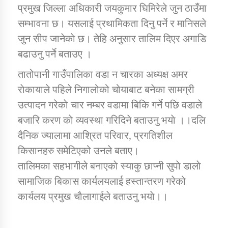
तातोपानी गाउँपालिकाको न्यायिक समिति सम्बन्धी सन्देश
प्रमुख जिल्ला अधिकारी जयकुमार घिमिरेले जुन ठाउँमा
सम्भावना छ। यसलाई प्रथामिकता दिनु पर्ने र मानिसले
तातोपानी गाउँपालिका जुम्लाको महिला तथा लैङ्गिक हिंसा
जुन सीप जानेकाे छ। तेहि अनुसार तालिम दिएर अगाडि
सम्बन्धी सूचना सन्देश
बढाउनु पर्ने बताउए ।
तातोपानी गाउँपालिका जुम्लाको महिनावारी सम्बन्धिकाे
सन्देश
तातोपानी गाउँपालिका वडा न चारका अध्यक्ष अमर
राेकायाले पहिले निगालोको चोयाबाट बनेका सामग्री
तातोपानी गाउँपालिका जुम्लाको बालविवाह सन्देश
उत्पादन गरेकाे चार नम्बर वडामा बिकि गर्ने पछि वडाले
तातोपानी गाउँपालिका जुम्लाको सूचना
बजारि करण काे व्यवस्था गरिदिने बताउनु भयाे ।।दलि
दैनिक ज्यालामा आश्रित परिवार, प्रगतिशील
किसानहरु समेटिएको उनले बताए।
तालिमका सहभागीले बनाएकाे स्याकु छाप्नी सुपाे डालाे
सामाजिक बिकास कार्यलयलाई हस्तान्तरण गरेको
कार्यलय प्रमुख चाैलागाईले बताउनु भयाे।।
तातोपानी गाउँपालिका जुम्लाको सूचना