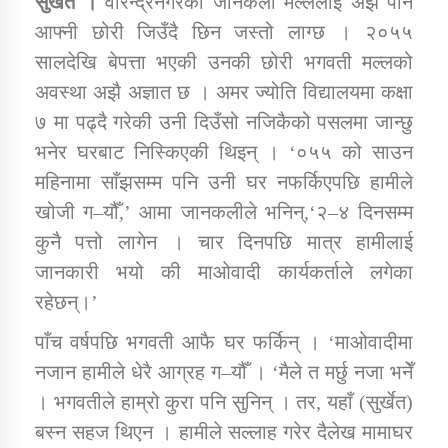
सुर्खेत ।
वीरेन्द्रनगरकी जानकली मल्ललाई अझै पनि
आफ्नी छोरी जिउँदै छिन जस्तो लाग्छ । २०५५
सालदेखि बेपत्ता भएकी उनकी छोरी भगवती मल्लको
डिभिजन कार्यालय जुम्लाको सुचना सन्देश
अवस्था अझै अज्ञात छ । अमर ज्योति विद्यालयमा कक्षा
७ मा पढ्दै गरेकी उनी दिउँसो नजिकैको पसलमा जान्छु
भनेर घरबाट निस्किएकी थिइन् । ‘०५५ को साउन
कर्णाली प्रविधि शिक्षालय जुम्लाको सुचना
महिनामा साँझसम्म पनि उनी घर नफर्किएपछि हामीले
खोजी ग–यौँ,’ आमा जानकलीले भनिन्,‘२–४ दिनसम्म
कुनै पत्तो लागेन । चार दिनपछि मात्र हामीलाई
जानकारी भयो की माओवादी कार्यकर्ताले लगेका
सामाजिक बिकास कार्यालय जुम्लाकाे सुचना
रहेछन्।’
पाँच वर्षपछि भगवती आफै घर फर्किन् । ‘माओवादीमा
नजान हामीले धेरै आग्रह ग–यौँ । ‘मैले त मर्छु नजा भनेँ
। भगवतीले हाम्रो कुरा पनि सुनिन् । तर, यहाँ (सुर्खेत)
बस्न सहज थिएन । हामीले सल्लाह गरेर दैलेख मामाघर