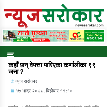
Online News Portal
Trending Now
कहाँ छन् वेपत्ता पारिएका कर्णालीका ९९
जना ?
कुषि बिकास कार्यालय जुम्ला सुचना सन्देश
न्यूज सरोकार
१७ भाद्र २०७८, बिहीबार ११:१०