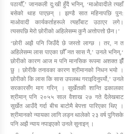
पठायौँ,’ जानकली दु:खी हुँदै भनिन्, ‘माओवादीले त्यहाँ
बसेको थाह पाएछन् । झण्डै सात महिनापछि पुन:
कार्यक्रम कार्यान्वयन एकाई जुम्लाको सुचना
माओवादी कार्यकर्ताहरूले त्यहाँबाट उठाएर लगे।
त्यसपछि मेरो छोरीको अहिलेसम्म कुनै अत्तोपत्तो छैन।’
‘छोरी अझै पनि जिउँदै छे जस्तो लाग्छ । तर, न त
अहिलेसम्म लास पाएका छौँ नत सास नै,’ उनले भनिन्,‘
छोरीको कारण आज म पनि मानसिक रूपमा अशक्त झैँ
छु । छोरीकै तनावका कारण श्रीमानको निधन भयो ।
छोरीको कि लास कि सास उपलब्ध गराइदिनुपर्यो,’ उनले
कर्णाली प्राविधि शिक्षालय जुम्लाको सुचना
सरकारसँग माग गरिन् । सुर्खेतकी शान्ति ढकालका
श्रीमान् पनि २०५५ साल वैशाख २७ गते दैलेखबाट
सुर्खेत आउँदै गर्दा बीच बाटोमै बेपत्ता पारिएका थिए ।
श्रीमानको न्यायका लागि लड्न थालेको २३ वर्ष पुगिसके
पनि अझै न्याय नपाइएको उनले सुनाइन् ।