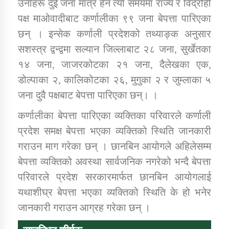
उनीहरू दुई जना मात्र हैन त्यो समयमा राज्य र विद्रोही
तातोपानी गाउँपालिकाको न्यायिक समिति सम्बन्धी सन्देश
पक्ष माओवादीबाट कर्णालीका ९९ जना बेपत्ता पारिएका
तातोपानी गाउँपालिका जुम्लाको महिला तथा लैङ्गिक हिंसा
छन् । इन्सेक कर्णाली प्रदेशको तथ्याङ्क अनुसार
सम्बन्धी सूचना सन्देश
सशस्त्र द्वन्द्वमा सल्यान जिल्लाबाट २८ जना, सुर्खेतका
तातोपानी गाउँपालिका जुम्लाको महिनावारी सम्बन्धिकाे
१४ जना, जाजरकोटका २१ जना, दैलेखका एक,
सन्देश
डोल्पाका २, कालिकोटका २६, मुगुका २ र जुम्लाका ५
तातोपानी गाउँपालिका जुम्लाको बालविवाह सन्देश
जना दुवै पक्षबाट बेपत्ता पारिएका छन्। ।
तातोपानी गाउँपालिका जुम्लाको सूचना
कर्णालीका बेपत्ता पारिएका व्यक्तिका परिवारले कर्णाली
प्रदेश समक्ष बेपत्ता भएका व्यक्तिको स्थिति जानकारी
गराउन माग गरेका छन् । छानबिन आयोगले अहिलेसम्म
बेपत्ता व्यक्तिको अवस्था सार्वजनिक नगरेको भन्दै बेपत्ता
परिवारले प्रदेश सरकारमार्फत छानबिन आयोगलाई
यथाशीघ्र बेपत्ता भएका व्यक्तिको स्थिति के हो भनेर
जानकारी गराउन आग्रह गरेका छन् ।
तातोपानी गाउँपालिका जुम्लाको सूचना