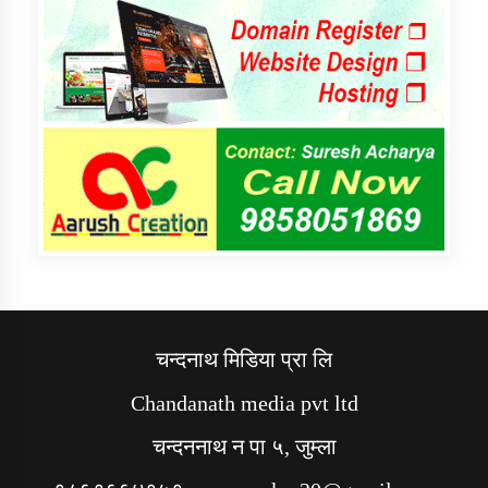
चन्दनाथ मिडिया प्रा लि
Chandanath media pvt ltd
चन्दननाथ न पा ५, जुम्ला