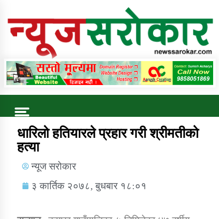
Online News Portal
Trending Now
धारिलो हतियारले प्रहार गरी श्रीमतीको
हत्या
कुषि बिकास कार्यालय जुम्ला सुचना सन्देश
न्यूज सरोकार
३ कार्तिक २०७८, बुधबार १८:०१