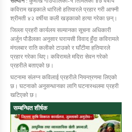
सल्यान
: कुमाख गाउँपालिका-५ तिमिलेका ४७ वर्षीय
कविराम खड्काले धारिलो हतियारले प्रहार गरी आफ्नी
श्रीमती ४२ वर्षीया कली खड्काको हत्या गरेका छन्।
डिभिजन कार्यालय जुम्लाको सुचना सन्देश
जिल्ला प्रहरी कार्यलय सल्यानका सूचना अधिकारी
अर्जुन पौडैलका अनुसार घरायसी विवाद हुँदा कविरामले
मंगलबार राति कलीको टाउको र घाँटीमा हतियारले
कर्णाली प्रविधि शिक्षालय जुम्लाको सुचना
प्रहार गरेका थिए। कविरामले मदिरा सेवन गरेको
प्रहरीले बताएको छ।
घटनामा संलग्न कविलाई प्रहरीले नियन्त्रणमा लिएको
सामाजिक बिकास कार्यालय जुम्लाकाे सुचना
छ। घटनाको अनुसन्धानका लागि घटनास्थलमा प्रहरी
खटिएको छ।
सम्बन्धित शीर्षक