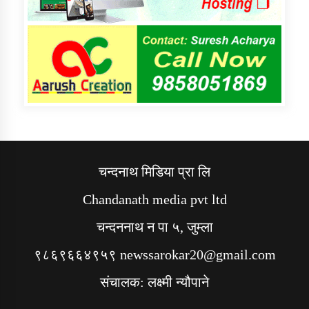
चन्दनाथ मिडिया प्रा लि
Chandanath media pvt ltd
चन्दननाथ न पा ५, जुम्ला
९८६९६६४९५९ newssarokar20@gmail.com
संचालक: लक्ष्मी न्यौपाने