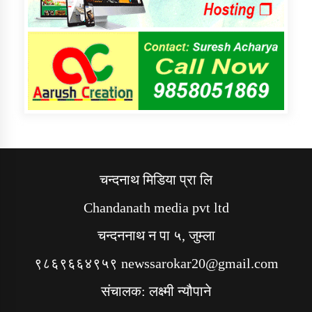
चन्दनाथ मिडिया प्रा लि
Chandanath media pvt ltd
चन्दननाथ न पा ५, जुम्ला
९८६९६६४९५९ newssarokar20@gmail.com
संचालक: लक्ष्मी न्यौपाने