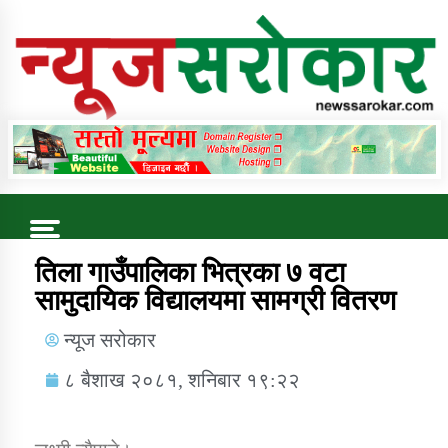
Online News Portal
Trending Now
तिला गाउँपालिका भित्रका ७ वटा
सामुदायिक विद्यालयमा सामग्री वितरण
कुषि बिकास कार्यालय जुम्ला सुचना सन्देश
न्यूज सरोकार
८ बैशाख २०८१, शनिबार १९:२२