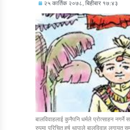
२५ कार्तिक २०७८, बिहीबार १७:४३
सामाजिक बिकास कार्यालय जुम्लाकाे सुचना
तातोपानी गाउँपालिकाको न्यायिक समिति सम्बन्धी
सन्देश
बालविवाहलाई कुनैपनि धर्मले प्रोत्साहन नगर्ने स
तातोपानी गाउँपालिका जुम्लाको बालविवाह सन्देश
रुपमा परिचित हर्ष थापाले बालविवाह लगायत सम