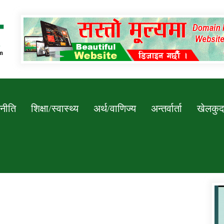
Newssarokar
नीति
शिक्षा/स्वास्थ्य
अर्थ/वाणिज्य
अन्तर्वार्ता
खेलकुद
डिभिजन कार्यालय जुम्लाको सुचना सन्देश