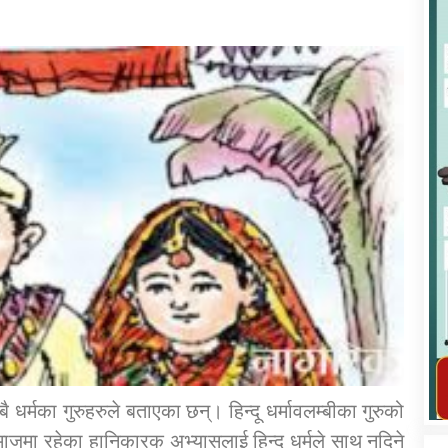
कार्यक्रम कार्यान्वयन एकाई जुम्लाको सुचना
तातोपानी गाउँपालिका जुम्लाको महिला तथा
लैङ्गिक हिंसा सम्बन्धी सूचना सन्देश
बै धर्मका गुरुहरुले बताएका छन्। हिन्दू धर्मावलम्बीका गुरुको
तातोपानी गाउँपालिका जुम्लाको सूचना
ाजमा रहेका हानिकारक अभ्यासलाई हिन्दू धर्मले साथ नदिने