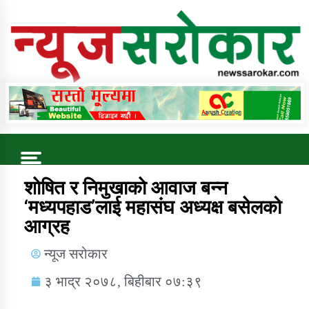
Online News Portal
Trending Now
शाेषित र निमुखाकाे आवाज बन्न
‘मध्यपहाड’लाई महासंघ अध्यक्ष बसेलको
आग्रह
कुषि बिकास कार्यालय जुम्ला सुचना सन्देश
न्यूज सरोकार
३ भाद्र २०७८, बिहीबार ०७:३९