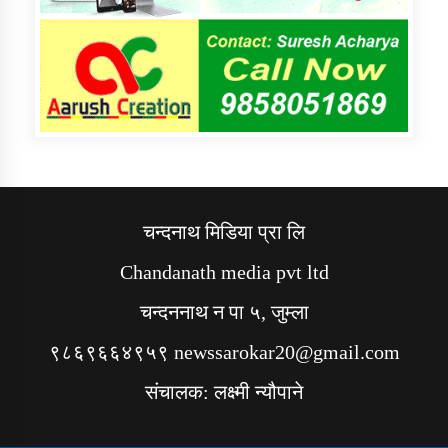
चन्दनाथ मिडिया प्रा लि
Chandanath media pvt ltd
चन्दननाथ न पा ५, जुम्ला
९८६९६६४९५९ newssarokar20@gmail.com
संचालक: लक्ष्मी न्यौपाने