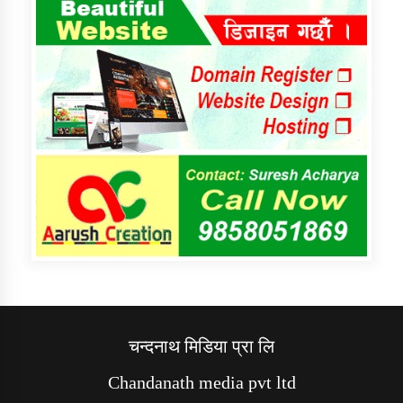
चन्दनाथ मिडिया प्रा लि
Chandanath media pvt ltd