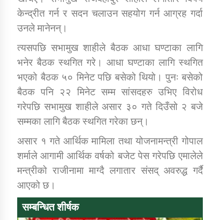
तातोपानी गाउँपालिकाको न्यायिक समिति सम्बन्धी सन्देश
केन्द्रीत गर्न र सदन चलाउन सहयोग गर्न आग्रह गर्दा
तातोपानी गाउँपालिका जुम्लाको महिला तथा लैङ्गिक हिंसा
उनले मानेनन्।
सम्बन्धी सूचना सन्देश
त्यसपछि सभामुख शाहीले बैठक आधा घण्टाका लागि
तातोपानी गाउँपालिका जुम्लाको महिनावारी सम्बन्धिकाे
भनेर बैठक स्थगित गरे। आधा घण्टाका लागि स्थगित
सन्देश
भएको बैठक ५० मिनेट पछि बसेको थियो। पुनः बसेको
तातोपानी गाउँपालिका जुम्लाको बालविवाह सन्देश
बैठक पनि २२ मिनेट सम्म सांसदहरु उभिए विरोध
गरेपछि सभामुख शाहीले असार ३० गते दिउँसो २ बजे
तातोपानी गाउँपालिका जुम्लाको सूचना
सम्मका लागि बैठक स्थगित गरेका छन्।
असार १ गते आर्थिक मामिला तथा योजनामन्त्री गोपाल
शर्माले आगामी आर्थिक वर्षको बजेट पेस गरेपछि एमालेले
मन्त्रीको राजीनामा माग्दै लगातार संसद् अवरुद्ध गर्दै
आएको छ।
तातोपानी गाउँपालिका जुम्लाको सूचना
सम्बन्धित शीर्षक