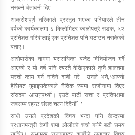
नसक्ने चेतावनी दिए।
कार्यक्रम कार्यान्वयन एकाई जुम्लाको सुचना
आक्रोशपूर्ण तरिकाले प्रस्तुत भएका परियारले तीन
वर्षको कार्यकालमा ६ किलोमिटर कालोपत्रे सडक, ५२
प्रतिशत गरिबीलाई एक प्रतिशत पनि घटाउन नसकेको
बताए।
आसेपासेका नाममा यसअघिका बजेट विनियोजन गर्दै
आएको र यो वर्ष पनि त्यस्तै देखिएकाले कुनै हालतमा
यस्तो काम गर्न नदिने दाबी गरे। उनले भने,‘आफ्नो
कर्णाली प्राविधि शिक्षालय जुम्लाको सुचना
हैसियत गुमाइसकेकाले नैतिक रुपमा राजीनामा दिएर
संसदमा आउनुपर्थ्याे। एउटै पार्टी सत्ता र प्रतिपक्षमा
जबसम्म रहन्छ संसद चल्न दिदैनौँ।’
साथै उनले प्रदेशको विषय भन्दा पनि केन्द्रमा
प्रधानमन्त्री केपी शर्मा ओलीको चर्चा गर्नमै बढी समय
खर्चिए। सभामुख राजबहादुर शाहीले लगातार विषय