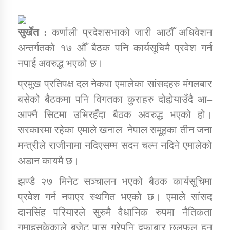
सुर्खेत :
कर्णाली प्रदेशसभाको जारी आठौँ अधिवेशन
डिभिजन कार्यालय जुम्लाको सुचना सन्देश
अन्तर्गतको १७ औँ बैठक पनि कार्यसूचिमै प्रवेश गर्न
नपाई अवरुद्ध भएको छ।
प्रमुख प्रतिपक्ष दल नेकपा एमालेका सांसदहरु मंगलबार
कर्णाली प्रविधि शिक्षालय जुम्लाको सुचना
बसेको बैठकमा पनि विगतका कुराहरु दोहाेर्‍याउँदै आ–
आफ्नै सिटमा उभिरहँदा बैठक अवरुद्ध भएको हो।
सरकारमा रहेका एमाले खनाल–नेपाल समूहका तीन जना
सामाजिक बिकास कार्यालय जुम्लाकाे सुचना
मन्त्रीले राजीनामा नदिएसम्म सदन चल्न नदिने एमालेको
अडान कायमै छ।
झण्डै २७ मिनेट सञ्चालन भएको बैठक कार्यसूचिमा
प्रवेश गर्न नपाएर स्थगित भएको छ। एमाले सांसद
दानसिंह परियारले सुरुमै वैधानिक रुपमा नैतिकता
गुमाइसकेकाले बजेट पास गरेपनि दफाबार छलफल हुन