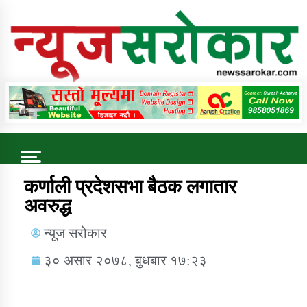
Online News Portal
Trending Now
कर्णाली प्रदेशसभा बैठक लगातार
अवरुद्ध
कुषि बिकास कार्यालय जुम्ला सुचना सन्देश
न्यूज सरोकार
३० असार २०७८, बुधबार १७:२३