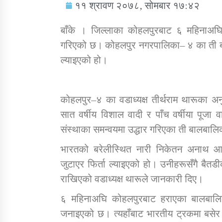
११ श्रावण २०७८, सोमबार १७:४२
बाँके । जिल्लाका कोहलपुरबाट ६ महिनाअघ
गरिएको छ। कोहलपुर नगरपालिका– ४ का ती ब
ल्याइएको हो।
सामाजिक बिकास कार्यालय जुम्लाकाे सुचना
कोहलपुर–४ का वडाध्यक्ष तीर्थराम थारूका अन
सात वर्षीय विशाल वादी र पाँच वर्षीया पूजा 
संस्थाका समन्वयमा उद्धार गरिएका ती बालबा
भारतको बरेलीस्थित नारी निकेतन अनाथ आ
जुटाएर फिर्ता ल्याइएको हो। उनीहरूसँगै बै
तातोपानी गाउँपालिकाको न्यायिक समिति सम्बन्धी
राखिएको वडाध्यक्ष थारूले जानकारी दिए।
सन्देश
६ महिनाअघि कोहलपुरबाट हराएका बालबालिका 
तातोपानी गाउँपालिका जुम्लाको बालविवाह सन्देश
जनाइएको छ। त्यहाँबाट भारतीय ट्रकमा बसेर बरे