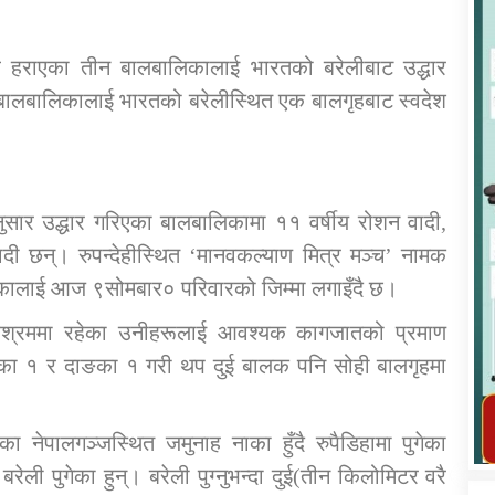
ि हराएका तीन बालबालिकालाई भारतको बरेलीबाट उद्धार
ालबालिकालाई भारतको बरेलीस्थित एक बालगृहबाट स्वदेश
कार्यक्रम कार्यान्वयन एकाई जुम्लाको सुचना
ुसार उद्धार गरिएका बालबालिकामा ११ वर्षीय रोशन वादी,
वादी छन्। रुपन्देहीस्थित ‘मानवकल्याण मित्र मञ्च’ नामक
लिकालाई आज ९सोमबार० परिवारको जिम्मा लगाइँदै छ।
श्रममा रहेका उनीहरूलाई आवश्यक कागजातको प्रमाण
तडीका १ र दाङका १ गरी थप दुई बालक पनि सोही बालगृहमा
तातोपानी गाउँपालिका जुम्लाको महिला तथा
लैङ्गिक हिंसा सम्बन्धी सूचना सन्देश
नेपालगञ्जस्थित जमुनाह नाका हुँदै रुपैडिहामा पुगेका
तातोपानी गाउँपालिका जुम्लाको सूचना
ली पुगेका हुन्। बरेली पुग्नुभन्दा दुई(तीन किलोमिटर वरै