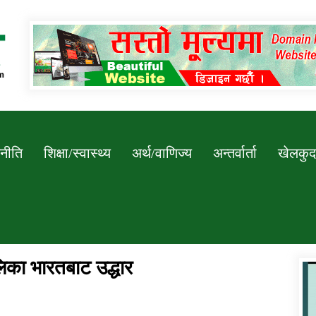
Newssarokar
नीति
शिक्षा/स्वास्थ्य
अर्थ/वाणिज्य
अन्तर्वार्ता
खेलकुद
का भारतबाट उद्धार
डिभिजन कार्यालय जुम्लाको सुचना सन्देश