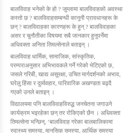
तातोपानी गाउँपालिकाको न्यायिक समिति सम्बन्धी सन्देश
बालविवाह भनेको के हो ? जुम्लामा बालविवाहको अवस्था
तातोपानी गाउँपालिका जुम्लाको महिला तथा लैङ्गिक हिंसा
कस्तो छ ? बालविवाहसम्बन्धी कानुनी प्रावधानहरू के
सम्बन्धी सूचना सन्देश
छन् ? बालविवाहका कारणहरू के हुन् ? बालविवाहका
तातोपानी गाउँपालिका जुम्लाको महिनावारी सम्बन्धिकाे
असर र चुनौतीका विषयमा सबै जानकार हुनुपर्नेमा
सन्देश
अधिवक्ता अनिता तिमल्सेनाले बताइन् ।
तातोपानी गाउँपालिका जुम्लाको बालविवाह सन्देश
बालविवाह धार्मिक, सामाजिक, सांस्कृतिक,
परम्पराअनुसार अभिभावकले गर्ने गरेको भेटिएको छ‚
तातोपानी गाउँपालिका जुम्लाको सूचना
जसले गरिबी, खाद्य असुरक्षा, उचित मार्गदर्शनको अभाव,
घरेलु हिंसा र दुर्व्यवहार, पारिवारिक अखण्डता बढ्दै
गएको उनले बताइन् ।
विद्यालयमा पनि बालविवाहविरुद्ध जनचेतना जगाउने
कार्यक्रम भइरहेका छन् तर रोकिएको छैन । अधिवक्ता
तिमल्सेना भन्छिन्, ‘बालविवाह गरेका बालबालिकामा
तातोपानी गाउँपालिका जुम्लाको सूचना
स्वास्थ्य समस्या, मानसिक समस्या, आर्थिक समस्या