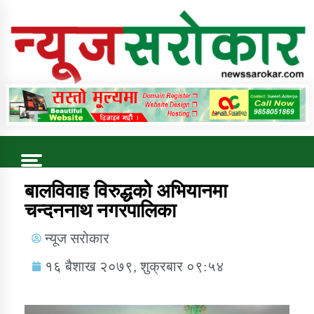
Online News Portal
Trending Now
बालविवाह विरुद्धको अभियानमा
चन्दननाथ नगरपालिका
कुषि बिकास कार्यालय जुम्ला सुचना सन्देश
न्यूज सरोकार
१६ बैशाख २०७९, शुक्रबार ०९:५४