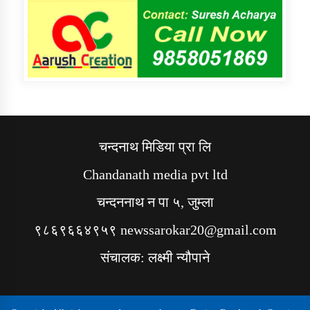
चन्दनाथ मिडिया प्रा लि
Chandanath media pvt ltd
चन्दननाथ न पा ५, जुम्ला
९८६९६६४९५९ newssarokar20@gmail.com
संचालक: लक्ष्मी न्यौपाने