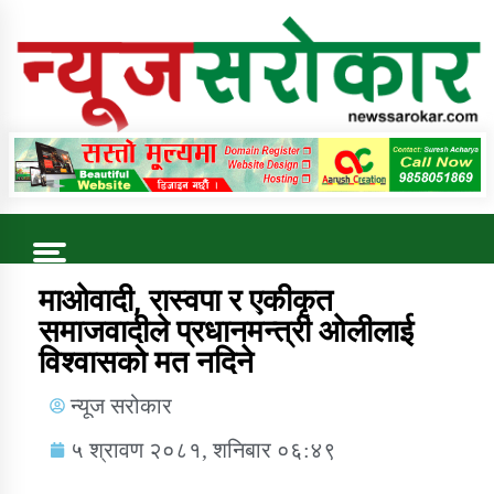
Online News Portal
Trending Now
माओवादी, रास्वपा र एकीकृत
समाजवादीले प्रधानमन्त्री ओलीलाई
विश्वासको मत नदिने
कुषि बिकास कार्यालय जुम्ला सुचना सन्देश
न्यूज सरोकार
५ श्रावण २०८१, शनिबार ०६:४९