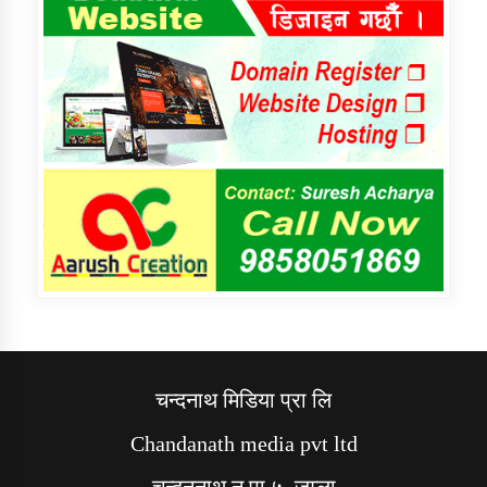
चन्दनाथ मिडिया प्रा लि
Chandanath media pvt ltd
चन्दननाथ न पा ५, जुम्ला