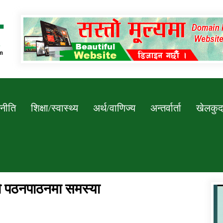
Newssarokar
नीति
शिक्षा/स्वास्थ्य
अर्थ/वाणिज्य
अन्तर्वार्ता
खेलकुद
ीको पठनपाठनमा समस्या
डिभिजन कार्यालय जुम्लाको सुचना सन्देश