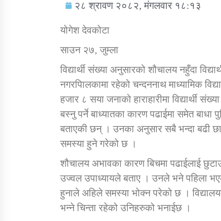
२८ श्रावण २०८२, मंगलवार १८:१३
योगेश देवकोटा
साउन २७, जुम्ला
विद्यार्थी संख्या अनुसारको शौचालय नहुँदा विद
सामाजिक बिकास कार्यालय जुम्लाकाे सुचना
नगरपािलकामा रहेको चन्दननाथ माध्यामिक विद्य
हजार ८ सया जनाको हाराहारीमा विद्यार्थी सं
बस्नु पर्ने बाध्यातका कारण पढाईमा समेत बाधा 
बताएकी छन् । उनका अनुसार सबै भन्दा बढी छ
समस्या हुने गरेको छ ।
शौचालय अभावका कारण बिचमा पढाईलाई छुटाउनु प
तातोपानी गाउँपालिकाको न्यायिक समिति सम्बन्धी
उज्वल उपाध्यायले बताए । उनले भने पहिला 
सन्देश
हुनाले अहिले समस्या भोक्न परेको छ । विद्या
तातोपानी गाउँपालिका जुम्लाको बालविवाह सन्देश
भन्ने चिन्ता रहेको उनिहरुको भनाईछ ।