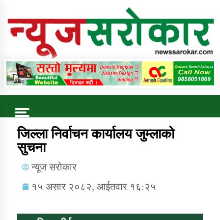
Online News Portal
Trending Now
जिल्ला निर्वाचन कार्यालय जुम्लाको
सुचना
कुषि बिकास कार्यालय जुम्ला सुचना सन्देश
न्यूज सरोकार
१५ असार २०८२, आईतवार १६:२५