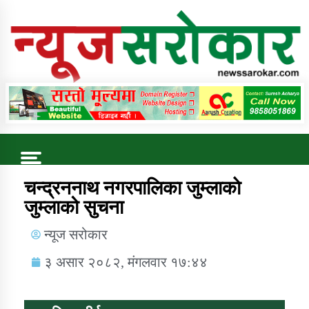
Online News Portal
Trending Now
चन्द्रननाथ नगरपालिका जुम्लाकाे
जुम्लाको सुचना
कुषि बिकास कार्यालय जुम्ला सुचना सन्देश
न्यूज सरोकार
३ असार २०८२, मंगलवार १७:४४