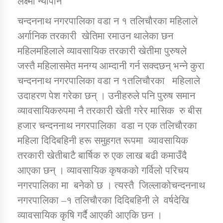
लक्ष्मी न्यौपाने
चन्दननाथ नगरपालिका वडा न १ तलिचाैरका महिलाले
डिभिजन कार्यालय जुम्लाको सुचना सन्देश
अर्गानिक तरकारी खेतिमा रमाउन थालेका छन
महिलमहिलाले व्यावसायिक तरकारी खेतीमा पुरुषले
जस्तै महिलासमेत मनग्य आम्दानी गर्न सक्दछन् भन्ने कुरा
चन्दननाथ नगरपालिका वडा न १तलिचाैरका महिलाले
कर्णाली प्रविधि शिक्षालय जुम्लाको सुचना
उदाहरण पेश गरेका छन् । उनीहरुले पनि पुरुष समान
व्यावसायिकरुपमा नै तरकारी खेती गरेर मासिक रु बीस
हजार चन्दननाथ नगरपालिका वडा न एक तलिचाैरका
सामाजिक बिकास कार्यालय जुम्लाकाे सुचना
महिला दिदिबहिनी हरू समुहगत रूपमा व्यावसायिक
तरकारी खेतीबाटै बार्षिक रु एक लाख बढी कमाउँदै
आएका छन् । व्यावसायिक कृषकको गर्विलो परिचय
नगरपालिका मा बनेको छ । त्यस्तै जिल्लाकोचन्दननाथ
नगरपालिका –१ तलिचाैरका दिदिबहिनी ले वर्षदेखि
व्यावसायिक कृषि गर्दै आएकी आएकि छन ।