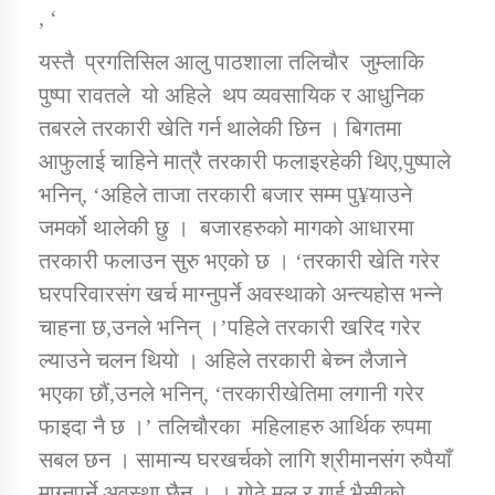
तातोपानी गाउँपालिकाको न्यायिक समिति सम्बन्धी सन्देश
, ‘
यस्तै प्रगतिसिल आलु पाठशाला तलिचाैर जुम्लाकि
तातोपानी गाउँपालिका जुम्लाको महिला तथा लैङ्गिक हिंसा
सम्बन्धी सूचना सन्देश
पुष्पा रावतले यो अहिले थप व्यवसायिक र आधुनिक
तबरले तरकारी खेति गर्न थालेकी छिन । बिगतमा
तातोपानी गाउँपालिका जुम्लाको महिनावारी सम्बन्धिकाे
सन्देश
आफुलाई चाहिने मात्रै तरकारी फलाइरहेकी थिए,पुष्पाले
भनिन्, ‘अहिले ताजा तरकारी बजार सम्म पु¥याउने
तातोपानी गाउँपालिका जुम्लाको बालविवाह सन्देश
जमर्को थालेकी छु । बजारहरुको मागको आधारमा
तातोपानी गाउँपालिका जुम्लाको सूचना
तरकारी फलाउन सुरु भएको छ । ‘तरकारी खेति गरेर
घरपरिवारसंग खर्च माग्नुपर्ने अवस्थाको अन्त्यहोस भन्ने
चाहना छ,उनले भनिन् ।’पहिले तरकारी खरिद गरेर
ल्याउने चलन थियो । अहिले तरकारी बेच्न लैजाने
भएका छौं,उनले भनिन्, ‘तरकारीखेतिमा लगानी गरेर
फाइदा नै छ ।’ तलिचाैरका महिलाहरु आर्थिक रुपमा
सबल छन । सामान्य घरखर्चको लागि श्रीमानसंग रुपैयाँ
तातोपानी गाउँपालिका जुम्लाको सूचना
माग्नुपर्ने अवस्था छैन । । गोठे मल र गाई भैसीको