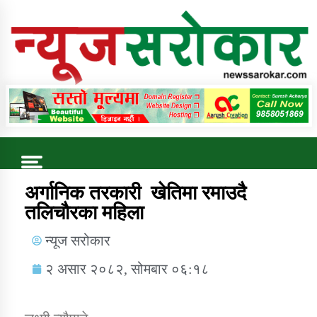
Online News Portal
Trending Now
अर्गानिक तरकारी खेतिमा रमाउदै
तलिचाैरका महिला
कुषि बिकास कार्यालय जुम्ला सुचना सन्देश
न्यूज सरोकार
२ असार २०८२, सोमबार ०६:१८