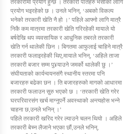
तरकारीमा प्रयोग हुन्छ । तरकारी पातहरु भैसीको लागि
तातोपानी गाउँपालिकाको न्यायिक समिति सम्बन्धी सन्देश
प्रयोग भइरहेको छ । उनले भनिन्, ‘अबको विकल्प
तातोपानी गाउँपालिका जुम्लाको महिला तथा लैङ्गिक हिंसा
भनेको तरकारी खेति नै हो ।’ पहिले आफ्नो लागि मात्रै
सम्बन्धी सूचना सन्देश
निकै कम मात्रमा तरकारी खेति गरिरहेकी मायाले यो
तातोपानी गाउँपालिका जुम्लाको महिनावारी सम्बन्धिकाे
बर्षदेखि थप व्यवसायिक र आधुनिक तबरले तरकारी
सन्देश
खेति गर्न थालेकी छिन । बिगतमा आफुलाई चाहिने मात्रै
तातोपानी गाउँपालिका जुम्लाको बालविवाह सन्देश
तरकारी फलाइरहेकी थिए,मायाले भनिन्, ‘अहिले ताजा
तरकारी बजार सम्म पु¥याउने जमर्को थालेकी छु ।’
तातोपानी गाउँपालिका जुम्लाको सूचना
संघीयताको कार्यन्वयनसंगै स्थानीय स्तरमा पनि
बजारहरु बढेका छन । ति बजारहरुको मागको आधारमा
तरकारी फलाउन सुरु भएको छ । ‘तरकारी खेति गरेर
घरपरिवारसंग खर्च माग्नुपर्ने अवस्थाको अन्त्यहोस भन्ने
चाहना छ,उनले भनिन् ।’
पहिले तरकारी खरिद गरेर ल्याउने चलन थियो । अहिले
तातोपानी गाउँपालिका जुम्लाको सूचना
तरकारी बेच्न लैजाने भएका छौं,उनले भनिन्,