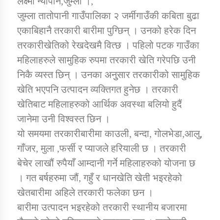
लक्ष्मी न्यौपाने,जुम्ला ।,
जुम्ला तातोपानी गाउँपालिका २ जर्मीगाउँकी कबिता बुढा
एकाबिहानै तरकारी बारीमा पुग्छिन् । उनको हरेक दिन
डिभिजन कार्यालय जुम्लाको सुचना सन्देश
तरकारीखेतिको रेखदेखमै वित्छ । पहिलो पटक गाउँका
महिलाहरुले सामुहिक रुपमा तरकारी खेति गरेपछि उनी
निकै व्यस्त छिन् । उनका अनुुसार तरकारीको सामुहिक
कर्णाली प्रविधि शिक्षालय जुम्लाको सुचना
खेति भएपनि उत्पादन व्यक्तिगत हुनेछ । तरकारी
खेतिबाट महिलाहरुको आर्थिक अवस्था बलियो हुदैं
जानेमा उनी विश्वस्त छिन ।
यो समयमा तरकारीबारीमा काउली, बन्दा, गोलभेडा,आलु,
सामाजिक बिकास कार्यालय जुम्लाकाे सुचना
गाँजर, मुला ,फर्सी र प्याजले हरियाली छ । तरकारी
बेचेर लाखौं रुपैयाँ आम्दानी गर्ने महिलाहरुको योजना छ
। गत बर्षहरुमा जौं, गहुँ र धानखेति खेती भइरहेको
खेतबारीमा अहिले तरकारी फलेका छन ।
बारीमा उत्पादन भइरहेको तरकारी स्थानीय बजारमा