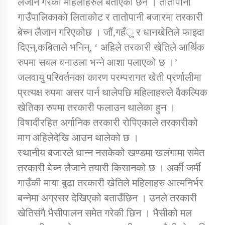
लैजाने गरेको महिलाहरुले बताएका छन । तातोपानी
गाउँपालिकाको लिताकोट र तातोपानी बजारमा तरकारी
कार्यक्रम कार्यान्वयन एकाई जुम्लाको सुचना
बेच्न लैजान गरिएकोछ । जौं,गहँु र धानखेतिले फाइदा
दिएन्,कबिताले भनिन्, ‘ अहिले तरकारी खेतिले आर्थिक
रुपमा सबल बनाउला भन्ने आशा पलाएको छ ।’
जलवायु परिवर्तनका कारण परम्परागत खेती प्रर्णालीमा
प्रत्यक्ष रुपमा असर पार्न थालेपछि महिलाहरुले वैकल्पिक
खेतिका रुपमा तरकारी फलाउन थालेका हुन ।
विषादीरहित अर्गानिक तरकारी रोपिएकाले तरकारीको
कर्णाली प्राविधि शिक्षालय जुम्लाको सुचना
माग अहिलेदेखि आउन थालेको छ ।
स्थानीय बजारले धान्न नसकेको खण्डमा खलंगामा समेत
तरकारी बेच्न लैजाने तयारी किसानको छ । अर्की जर्मी
गाउँकी माया बुढा तरकारी खेतिले महिलाहरु आत्मनिर्भर
बन्नेमा अग्रसर देखिएको बताउँछिन । उनले तरकारी
खेतिसंगै भैसीपालन समेत गरेकी छिन । भैसीको मल