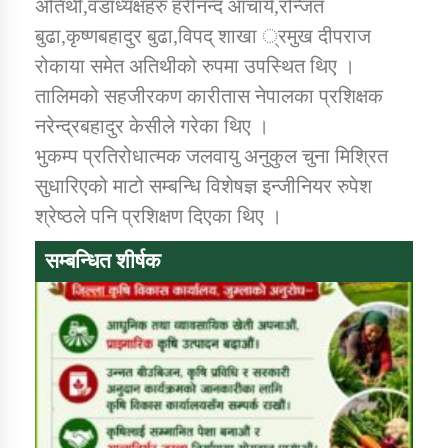
अतिथी,वडाध्यक्षहरु हरीनन्द आचार्य,रन्जित
बुढा,कृष्णबहादुर बुढा,विपद् शाखा ्रमुख दीपराज
कार्यक्रम कार्यान्वयन एकाई जुम्लाको सुचना
रोकाया समेत अतिथीको रुपमा उपस्थित थिए ।
तालिमको सहजीरकण कारीतास नेपालका प्रशिक्षक
नरेन्द्रबहादुर केसीले गरेका थिए ।
भुकम्प प्रतिरोधात्मक जलवायु अनुकुल चुना मिश्रित
सुधारिएको माटो सम्बन्धि विशेषज्ञ इन्जीनियर रुपेश
श्रेष्ठले पनि प्रशिक्षण दिएका थिए ।
सम्बन्धित शीर्षक
कर्णाली प्राविधि शिक्षालय जुम्लाको सुचना