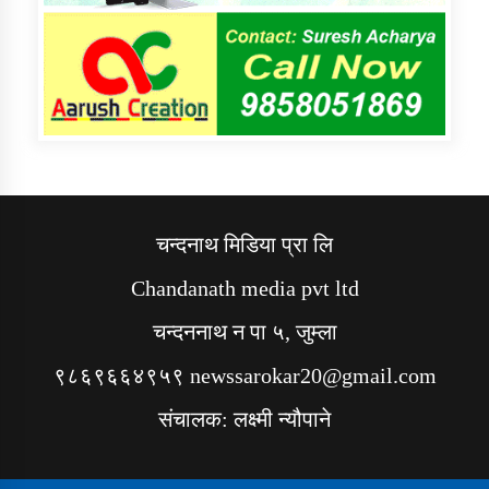
चन्दनाथ मिडिया प्रा लि
Chandanath media pvt ltd
चन्दननाथ न पा ५, जुम्ला
९८६९६६४९५९ newssarokar20@gmail.com
संचालक: लक्ष्मी न्यौपाने