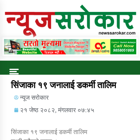
Online News Portal
Trending Now
सिंजाका १९ जनालाई डकर्मी तालिम
न्यूज सरोकार
कुषि बिकास कार्यालय जुम्ला सुचना सन्देश
२१ जेष्ठ २०८२, मंगलवार ०७:४५
सिंजाका १९ जनालाई डकर्मी तालिम