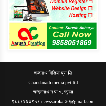
चन्दनाथ मिडिया प्रा लि
Chandanath media pvt ltd
चन्दननाथ न पा ५, जुम्ला
९८६९६६४९५९ newssarokar20@gmail.com