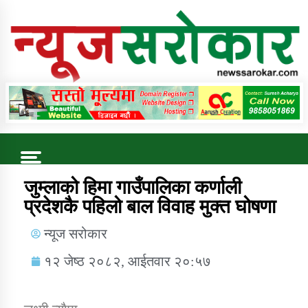
Online News Portal
Trending Now
जुम्लाको हिमा गाउँपालिका कर्णाली
प्रदेशकै पहिलो बाल विवाह मुक्त घोषणा
कुषि बिकास कार्यालय जुम्ला सुचना सन्देश
न्यूज सरोकार
१२ जेष्ठ २०८२, आईतवार २०:५७