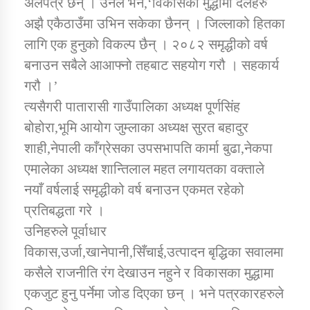
अलपत्र छन् । उनले भने,‘विकासका मुद्धामा दलहरु
तातोपानी गाउँपालिकाको न्यायिक समिति सम्बन्धी सन्देश
अझै एकैठाउँमा उभिन सकेका छैनन् । जिल्लाको हितका
तातोपानी गाउँपालिका जुम्लाको महिला तथा लैङ्गिक हिंसा
लागि एक हुनुको विकल्प छैन् । २०८२ समृद्धीको वर्ष
सम्बन्धी सूचना सन्देश
बनाउन सबैले आआफ्नो तहबाट सहयोग गरौ । सहकार्य
तातोपानी गाउँपालिका जुम्लाको महिनावारी सम्बन्धिकाे
गरौ ।’
सन्देश
त्यसैगरी पातारासी गाउँपालिका अध्यक्ष पूर्णसिंह
तातोपानी गाउँपालिका जुम्लाको बालविवाह सन्देश
बोहोरा,भूमि आयोग जुम्लाका अध्यक्ष सुरत बहादुर
शाही,नेपाली काँग्रेसका उपसभापति कार्मा बुढा,नेकपा
तातोपानी गाउँपालिका जुम्लाको सूचना
एमालेका अध्यक्ष शान्तिलाल महत लगायतका वक्ताले
नयाँ वर्षलाई समृद्धीको वर्ष बनाउन एकमत रहेको
प्रतिबद्धता गरे ।
उनिहरुले पूर्वाधार
विकास,उर्जा,खानेपानी,सिँचाई,उत्पादन बृद्धिका सवालमा
कसैले राजनीति रंग देखाउन नहुने र विकासका मुद्धामा
तातोपानी गाउँपालिका जुम्लाको सूचना
एकजुट हुनु पर्नेमा जोड दिएका छन् । भने पत्रकारहरुले