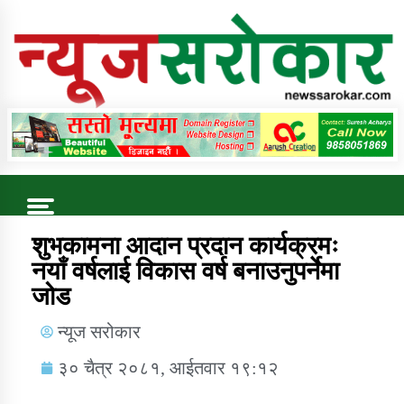
Online News Portal
Trending Now
शुभकामना आदान प्रदान कार्यक्रमः
नयाँ वर्षलाई विकास वर्ष बनाउनुपर्नेमा
जोड
कुषि बिकास कार्यालय जुम्ला सुचना सन्देश
न्यूज सरोकार
३० चैत्र २०८१, आईतवार १९:१२