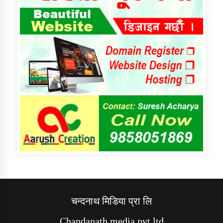
चन्दनाथ मिडिया प्रा लि
Chandanath media pvt ltd