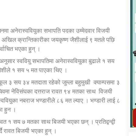
र्वाचनमा अनेरास्ववियुका सभापति पदका उम्मेदवार विजयी
नमा अखिल क्रान्तिकारीका जयकृष्ण जैशीलाई ९ मतले पछि
कार्यक्रम कार्यान्वयन एकाई जुम्लाको सुचना
िर्वाचित भएका हुन् ।
नुसार स्ववियु सभापतिमा अनेरास्ववियुका बुढाले १ सय
 जैशीले १ सय ५ मत पाएका थिए ।
ूल ३ सय ३४ मतदाता रहेको जुम्ला बहुमुखी क्याम्पसमा ३
चिवमा नेविसंघका दत्तराज रावत ९४ मतका साथ विजयी
स्ववियुका नबराज भण्डारीले ८६ मत ल्याए । भण्डारी लाई ८
तातोपानी गाउँपालिका जुम्लाको महिला तथा
ा हुन ।
लैङ्गिक हिंसा सम्बन्धी सूचना सन्देश
 रावत १ सय ७ मतका साथ बिजयी भएका छन् । प्रतिद्वन्द्वी
तातोपानी गाउँपालिका जुम्लाको सूचना
दै रावत बिजयी भएका हुन् ।