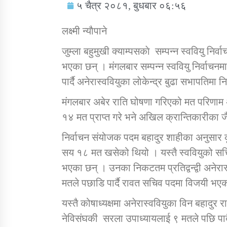
५ चैत्र २०८१, बुधबार ०६:५६
लक्ष्मी न्याैपाने
जुम्ला बहुमुखी क्याम्पसकाे सम्पन्न स्ववियु नि
भएका छन् । मंगलबार सम्पन्न स्ववियु निर्वाच
सामाजिक बिकास कार्यालय जुम्लाकाे सुचना
पार्दै अनेरास्ववियुका लाेकेन्द्र बुढा सभापतिमा न
मंगलबार अबेर राति घोषणा गरिएको मत परिणाम अ
१४ मत प्राप्त गरे भने अखिल क्रान्तिकारीका
निर्वाचन संयोजक पदम बहादुर शाहीका अनुसार क
सय १८ मत खसेको थियो । यस्तै स्ववियुको स
भएका छन् । उनका निकटतम प्रतिद्वन्द्वी अनेरा
तातोपानी गाउँपालिकाको न्यायिक समिति सम्बन्धी
मतले पछाडि पार्दै रावत सचिव पदमा विजयी भएक
सन्देश
यस्तै कोषाध्यक्षमा अनेरास्ववियुका विन बहादुर
तातोपानी गाउँपालिका जुम्लाको बालविवाह सन्देश
नेविसंघकी सरला उपाध्यायलाई ९ मतले पछि पार्