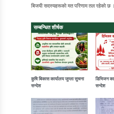
बिजयी
सदस्यहरूकाे
मत
परिणाम
तल
रहेकाे
छ 
सम्बन्धित शीर्षक
कुषि बिकास कार्यालय जुम्ला सुचना
डिभिजन कार
सन्देश
सन्देश