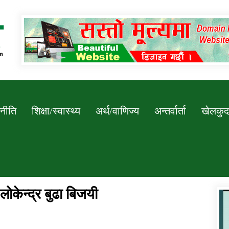
Newssarokar
नीति
शिक्षा/स्वास्थ्य
अर्थ/वाणिज्य
अन्तर्वार्ता
खेलकुद
लाेकेन्द्र बुढा बिजयी
डिभिजन कार्यालय जुम्लाको सुचना सन्देश