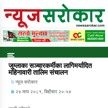
Online News Portal
Trending Now
जुम्लाका सञ्चारकर्मीका लागिमर्यादित
महिनावारी तालिम संचालन
कुषि बिकास कार्यालय जुम्ला सुचना सन्देश
न्यूज सरोकार
२४ माघ २०८१, बिहीबार २०:५४