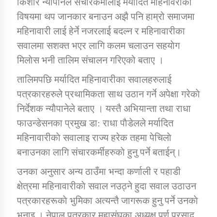
किशाेर न्याैपानेले संचारकर्मीलाई मर्यादित महिनावरीका
विषयमा थप जानकार बनाउन अझै पनि हाम्रो समाजमा
कार्यक्रम कार्यान्वयन एकाई जुम्लाको सुचना
महिनावारी लाई हेर्ने नजरलाई बदल्न र महिनावारीका
सवालमा सशक्त भएर लागि कलम चलाउन सहयाेग
मिलाेस भनी तालिम संचालन गरिएको बताए ।
तालिमपछि मर्यादित महिनावारीका सवालहरुलाई
पत्रकारहरुले प्रथामिकता साथ उठान गर्ने अपेक्षा गरेकाे
निर्देशक न्याैपानेले बताए । यस्तै अभियान्ता तथा राधा
फाउन्डेसनका प्रमुख डा: राधा पाैडेलले मर्यादित
कर्णाली प्राविधि शिक्षालय जुम्लाको सुचना
महिनावारीकाे सवालाइ राज्य हरेक तहमा पेचिलाे
बनाउनका लागि संचारकर्मीहरुकाे हुनु पर्ने बताईन्।
उनका अनुसार अन्य ठाउँमा भन्दा कर्णाली र पहाडी
क्षेत्रमा महिनावारीकाे सवाल नउठ्ने हुदा सवाल उठाउन
पत्रकारहरूकाे भुमिका अत्यन्तै जागरूक हुनु पर्ने उनकाे
भनाइ । नेपाल पत्रकार महासंघका अध्यक्ष पूर्ण प्रसाद