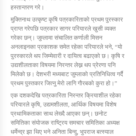
तातोपानी गाउँपालिकाको न्यायिक समिति सम्बन्धी सन्देश
हस्तान्तरण गरे।
तातोपानी गाउँपालिका जुम्लाको महिला तथा लैङ्गिक हिंसा
मुक्तिनाथ उत्कृष्ट कृषि पत्रकारिताकाे प्रथम पुरस्कार
सम्बन्धी सूचना सन्देश
प्राप्त गरेपछि पत्रकार सागर परियारले खुसी व्यक्त
तातोपानी गाउँपालिका जुम्लाको महिनावारी सम्बन्धिकाे
गरेका छन्। जुम्लामा संचालित कर्णाली मिसन
सन्देश
अनलाइनका प्रकाशक समेत रहेका परियारले भने, “याे
तातोपानी गाउँपालिका जुम्लाको बालविवाह सन्देश
पुरस्कारले थप जिम्मेवारी र दायित्व बढाएकाे छ। कृषि र
उद्यशीलताका विषयमा निरन्तर लेख्न थप प्रेरणा पनि
तातोपानी गाउँपालिका जुम्लाको सूचना
मिलेकाे छ। देशभरी मध्यबाट जुम्लाकाे प्रतिनिधित्व गर्दै
प्रथम पुस्तकार जित्नु मेराे लागि गाैरबकाे कुरा हो।”
एक दशकदेखि पत्रकारिता निरन्तर क्रियाशील रहेका
परियारले कृषि, उद्यमशीलता, आर्थिक विषयमा विशेष
प्रथामिकताका साथ लेख्दै आएका छन्। छनाेट
समितिका संयाेजक राष्ट्रिय समचार समितिका अध्यक्ष
तातोपानी गाउँपालिका जुम्लाको सूचना
धर्मेन्द्र झा थिए भने अनिता बिन्दु, भुपराज बत्स्याल