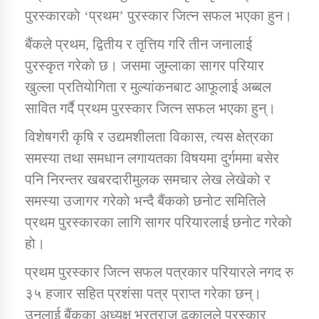
पुरस्कारकाे ‘प्रथम’ पुरस्कार जित्न सफल भएका हुन।
बैंकले प्रथम, द्वितीय र तृत्तिय गरि तीन जनालाई
कार्यक्रम कार्यान्वयन एकाई जुम्लाको सुचना
पुरस्कृत गरेकाे छ। जसमा जुम्लाका सागर परियार
खुल्ला प्रतियाेगिता र मुल्यांकनबाट आफूलाई अब्बल
सावित गर्दै प्रथम पुरस्कार जित्न सफल भएका हुन्।
विशेषगरी कृषि र उद्यमशीलता विकास, त्यस क्षेत्रका
समस्या तथा समधान लगायतका विषयमा दुर्गममा बसेर
पनि निरन्तर खबरदारीमुलक समचार लेख लेखेकाे र
कर्णाली प्राविधि शिक्षालय जुम्लाको सुचना
समस्या उजागर गरेकाे भन्दै बैंककाे छनाेट समितिले
प्रथम पुरस्कारका लागि सागर परियारलाई छनाेट गरेकाे
हाे।
प्रथम पुरस्कार जित्न सफल पत्रकार परियारले नगद रु
३५ हजार सहित प्रशंसा पत्र प्राप्त गरेका छन्।
उनलाई बैंकका अध्यक्ष भरतराज ढकालले पुरस्कार