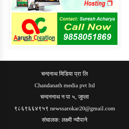
चन्दनाथ मिडिया प्रा लि
Chandanath media pvt ltd
चन्दननाथ न पा ५, जुम्ला
९८६९६६४९५९ newssarokar20@gmail.com
संचालक: लक्ष्मी न्यौपाने