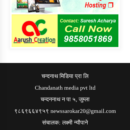
चन्दनाथ मिडिया प्रा लि
Chandanath media pvt ltd
चन्दननाथ न पा ५, जुम्ला
९८६९६६४९५९ newssarokar20@gmail.com
संचालक: लक्ष्मी न्यौपाने