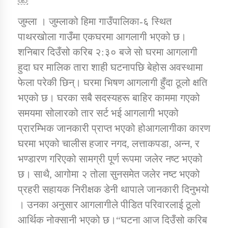
￼
जुम्ला । जुम्लाको हिमा गाउँपालिका-६ स्थित
डिभिजन कार्यालय जुम्लाको सुचना सन्देश
पाथरखाेला गाउँमा एकघरमा आगलागी भएको छ।
शनिबार दिउँसो करिब २:३० बजे साे घरमा आगलागी
हुदा घर मालिक तारा शाही घटनापछि बेहोस अवस्थामा
फेला परेकी छिन्। घरमा भिषण आगलागी हुँदा ठूलो क्षति
कर्णाली प्रविधि शिक्षालय जुम्लाको सुचना
भएको छ। घरका सबै सदस्यहरू बाहिर काममा गएको
समयमा सोलारको तार सर्ट भई आगलागी भएको
प्रारम्भिक जानकारी प्राप्त भएको होआगलागीका कारण
सामाजिक बिकास कार्यालय जुम्लाकाे सुचना
घरमा भएको चालीस हजार नगद, लत्ताकपडा, अन्न, र
भण्डारण गरिएको सामग्री पूर्ण रूपमा जलेर नष्ट भएको
छ। साथै, आगोमा २ तोला सुनसमेत जलेर नष्ट भएको
प्रहरी सहायक निरीक्षक डेनी थापाले जानकारी दिनुभयो
। उनका अनुसार आगलागीले पीडित परिवारलाई ठूलो
आर्थिक नोक्सानी भएको छ।“घटना आज दिउँसो करिब