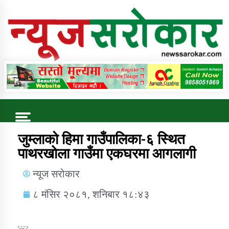
Online News Portal
Trending Now
जुम्लाको हिमा गाउँपालिका-६ स्थित
पाथरखाेला गाउँमा एकघरमा आगलागी
कुषि बिकास कार्यालय जुम्ला सुचना सन्देश
न्यूज सरोकार
८ मंसिर २०८१, शनिबार १८:४३