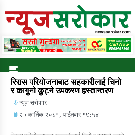
Online News Portal
Trending Now
रिरास परियोजनाबाट सहकारीलाई चिनो
र कागुनो कुट्ने उपकरण हस्तान्तरण
कुषि बिकास कार्यालय जुम्ला सुचना सन्देश
न्यूज सरोकार
२५ कार्तिक २०८१, आईतवार १७:५४