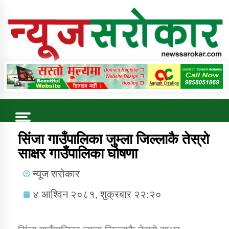
Online News Portal
Trending Now
सिंजा गाउँपालिका जुम्ला जिल्लाकै तेस्रो
साक्षर गाउँपालिका घोषणा
कुषि बिकास कार्यालय जुम्ला सुचना सन्देश
न्यूज सरोकार
४ आश्विन २०८१, शुक्रबार २२:२०