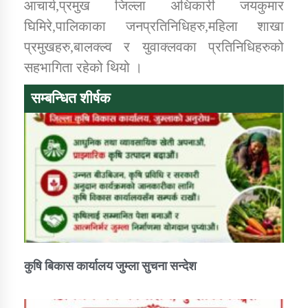
आचार्य,प्रमुख जिल्ला अधिकारी जयकुमार
घिमिरे,पालिकाका जनप्रतिनिधिहरु,महिला शाखा
प्रमुखहरु,बालक्ल्व र युवाक्लवका प्रतिनिधिहरुको
सहभागिता रहेको थियो ।
सम्बन्धित शीर्षक
कुषि बिकास कार्यालय जुम्ला सुचना सन्देश