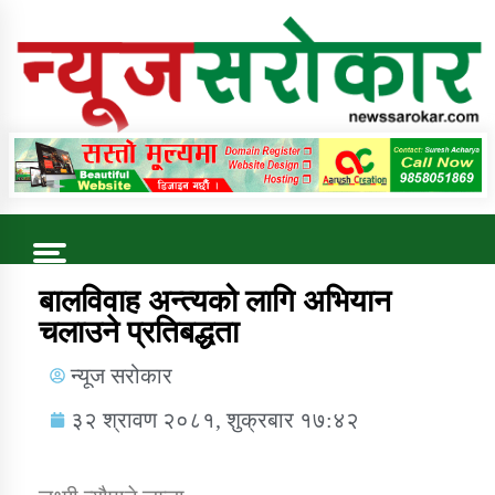
Online News Portal
Trending Now
बालविवाह अन्त्यको लागि अभियान
चलाउने प्रतिबद्धता
कुषि बिकास कार्यालय जुम्ला सुचना सन्देश
न्यूज सरोकार
३२ श्रावण २०८१, शुक्रबार १७:४२