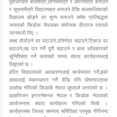
पुर्वाधारहरु बालमैत्री,लैगिंकमैत्री र अपांगमैत्री बनाउने
तातोपानी गाउँपालिकाको न्यायिक समिति सम्बन्धी सन्देश
र सुचनामैत्री विद्यालयहरु बनाउने देखि बालबालिकाको
तातोपानी गाउँपालिका जुम्लाको महिला तथा लैङ्गिक हिंसा
विद्यालय छोड्ने दर शुन्य बनाउने समेत प्रतिबद्धता
सम्बन्धी सूचना सन्देश
जनाएको किर्डाक नेपालका संयोजक दीपराज रावतले
तातोपानी गाउँपालिका जुम्लाको महिनावारी सम्बन्धिकाे
जानकारी दिए ।
सन्देश
कक्षा दोर्याउने दर घटाउने,उतिर्णदर बढाउने,टिकाउ दर
तातोपानी गाउँपालिका जुम्लाको बालविवाह सन्देश
बढाउने,तह पार गर्ने दुरी बढाउने र बाल अधिकारको
सुनिश्चिता गर्ने कदमको रुपमा संवाद कार्यक्रमलाई
तातोपानी गाउँपालिका जुम्लाको सूचना
लिइएको छ ।
हरित विद्यालयको अवधारणालाई कार्यन्वयन गर्ने,इको
क्लवलाई व्यवस्थापन गर्ने देखि पनि घोषणापत्रमा
उल्लेख गरिएको किडार्क नेपाल जुम्लाले जनाएको छ ।
वल्र्डभिजन इन्टरनेशनल नेपाल र किर्डाक नेपालको
आयोजनामा संवाद कार्यक्रम गरिएको थियो ।
तातोपानी गाउँपालिका जुम्लाको सूचना
कार्यक्रममा जिल्ला समन्वय समितिका प्रमुख गौरीनन्द