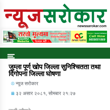
Online News Portal
Trending Now
जुम्ला पूर्ण खोप जिल्ला सुनिश्चितता तथा
दिगोपना जिल्ला घोषणा
कुषि बिकास कार्यालय जुम्ला सुचना सन्देश
न्यूज सरोकार
३२ असार २०८१, सोमबार २१:२७