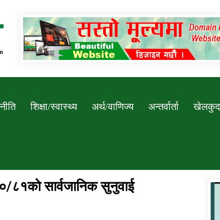
Newssarokar
नीति
शिक्षा/स्वास्थ्य
अर्थ/वाणिज्य
अन्तर्वार्ता
खेलकुद
०/८१काे सार्वजानिक सुनुवाई
डिभिजन कार्यालय जुम्लाको सुचना सन्देश