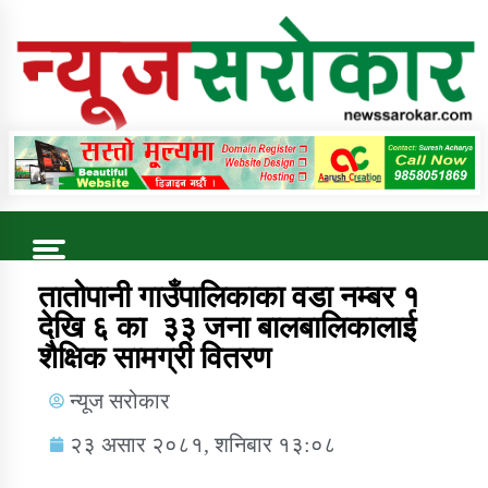
Online News Portal
Trending Now
तातोपानी गाउँपालिकाका वडा नम्बर १
देखि ६ का ३३ जना बालबालिकालाई
शैक्षिक सामग्री वितरण
कुषि बिकास कार्यालय जुम्ला सुचना सन्देश
न्यूज सरोकार
२३ असार २०८१, शनिबार १३:०८