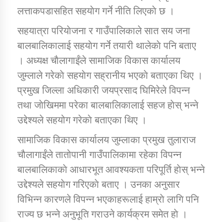
लत्ताकपडासहित सहयाेग गर्ने नीति लिएकाे छ ।
सहयात्रा परियाेजना र गाउँपालिकाले सात सय जना
कार्यक्रम कार्यान्वयन एकाई जुम्लाको सुचना
बालबालिकालाई सहयाेग गर्ने तयारी थालेकाे पनि बताए
। अध्यक्ष चाैलागाईंले सामाजिक विकास कार्यालय
जुम्लाले गरेकाे सहयाेग सह्रानीय भएकाे बताएका थिए ।
प्रमुख जिल्ला अधिकारी जयप्रसाद घिमिरेले विपन्न
तथा जाेखिममा परेका बालबालिकालाई सहज हाेस् भन्ने
उद्देश्यले सहयोग गरेकाे बताएका थिए ।
कर्णाली प्राविधि शिक्षालय जुम्लाको सुचना
सामाजिक विकास कार्यालय जुम्लाका प्रमुख तुलाराज
चाैलागाईंले तातोपानी गाउँपालिकामा रहेका विपन्न
बालबालिकाकाे आधारभूत आवश्यकता परिपूर्ति हाेस् भन्ने
उद्देश्यले सहयाेग गरिएकाे बताए । उनका अनुसार
विभिन्न कारणले विपन्न भएकाहरूलाई हाम्राे लागि पनि
राज्य छ भन्ने अनुभूति गराउने कार्यक्रम समेत हाे ।