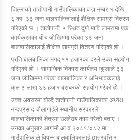
जिल्लाकाे तातोपानी गाउँपालिकाका वडा नम्बर १ देखि
६ का ३३ जना बालबालिकालाई शैक्षिक सामग्री वितरण
डिभिजन कार्यालय जुम्लाको सुचना सन्देश
गरिएकाे छ । तातोपानी-५ स्थित दुर्गा मावि लाम्रामा एक
कार्यक्रमका बीच जाेखिममा परेका ३३ जना
बालबालिकालाई शैक्षिक सामग्री वितरण गरिएकाे हाे ।
कर्णाली प्रविधि शिक्षालय जुम्लाको सुचना
प्रति बालबालिका नगद् ११ हजारका दरले उक्त सहयाेग
गरिएकाे हाे । सामाजिक विकास कार्यलय जुम्लाले ३३
जना जाेखिममा परेका बालबालिका र अभिभावकलाई
सामाजिक बिकास कार्यालय जुम्लाकाे सुचना
कुल ३ लाख ६३ हजार बराबरको सहयाेग गरेकाे हाे ।
उक्त अवसरमा बाेल्दै तातोपानी गाउँपालिकाका अध्यक्ष
नन्दप्रसाद चाैलागाईंले स्थानीय सरकारले
बालबालिकाकाे क्षेत्रमा उल्लेख्य काम गरेकाे बताए ।
उनका अनुसार आगामी आ.व.२०८१/०८२ मा
गाउँपालिकाले विपन्न बालबालिकालाई छात्रवृत्ति र