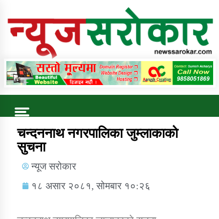
Online News Portal
Trending Now
चन्दननाथ नगरपालिका जुम्लाकाकाे
सुचना
कुषि बिकास कार्यालय जुम्ला सुचना सन्देश
न्यूज सरोकार
१८ असार २०८१, सोमबार १०:२६