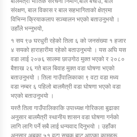
बालमैत्री भौतिक संरचना निर्माण,बाल बचाउ, बाल
संरक्षण, बाल विकास र बाल सहभागिताको क्षेत्रमा
विभिन्न क्रियाकलाप सञ्चालन भएकाे बताउनुभयो ।
उहाँले भन्नुभयो,
१ सय ९७ घरधुरी रहेको तिला ६ को जनसंख्या १ हजार
४ सयकाे हाराहारीमा रहेको बताउनुभयो । यस अघि यस
वडा लाई २०७६ सालमा छाउगाेठ मुक्त भएकाे र २०८०
बैशाख २६ गते बाल बिवाह मुक्त वडा घाेषणा भएकाे
बताउनुभयो । तिला गाउँपालिकाका ९ वटा वडा मध्य
वडा नम्बर ६ पहिलो बालमैत्री वडा घोषणा भएको वडा
भएकाे बताउनुभयाे ।
यस्तै तिला गाउँपालिकाकि उपाध्यक्ष गाेरिकला बुढाका
अनुसार बालमैत्री स्थानीय शासन वडा घाेषणा गर्नकाे
लागि लागि पर्ने सबै लाई धन्यवाद दिनुभयो । उहाँका
अनुसार अबका ५१ वटा सुचक बाट आएका कामहरू