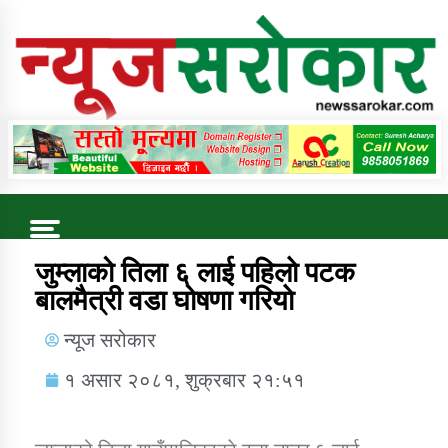
Online News Portal
Trending Now
जुम्लाको तिला ६ लाई पहिलाे पटक
बालमैत्री वडा घोषणा गरियाे
कुषि बिकास कार्यालय जुम्ला सुचना सन्देश
न्यूज सरोकार
१ असार २०८१, शुक्रबार २१:५१