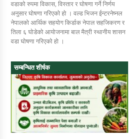
वडाको रुपमा विकास, विस्तार र घोषणा गर्ने निर्णय
अनुसार घाेषणा गरिएको हाे । वल्ड भिजन ईन्टरनेष्नल
नेपालकाे आर्थिक सहयाेग किर्डाक नेपाल सहजिकरण र
तिला ६ घाेडेकाे आयाेजनामा बाल मैत्री स्थानीय शासन
वडा घाेषणा गरिएको हाे ।
सम्बन्धित शीर्षक