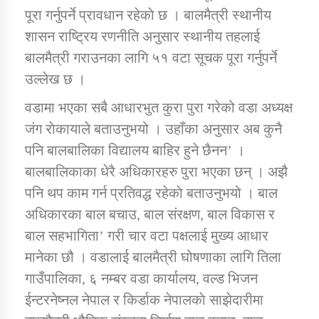
तातोपानी गाउँपालिकाको न्यायिक समिति सम्बन्धी सन्देश
पूरा गर्नुपर्ने प्रावधान रहेकाे छ । बालमैत्री स्थानीय
शासन राष्ट्रिय रणनीति अनुसार स्थानीय तहलाई
तातोपानी गाउँपालिका जुम्लाको महिला तथा लैङ्गिक हिंसा
सम्बन्धी सूचना सन्देश
बालमैत्री गराउनका लागि ५१ वटा सूचक पूरा गर्नुपर्ने
उल्लेख छ ।
तातोपानी गाउँपालिका जुम्लाको महिनावारी सम्बन्धिकाे
सन्देश
वडामा भएका सबै आधारभुत कुरा पुरा गरेको वडा अध्यक्ष
जंग राेकायाले बताउनुभयो । उहाँका अनुसार अब कुनै
तातोपानी गाउँपालिका जुम्लाको बालविवाह सन्देश
पनि बालबालिका विद्यालय बाहिर हुने छैनन’ ।
तातोपानी गाउँपालिका जुम्लाको सूचना
बालबालिकाका धेरै अधिकारहरु पुरा भएका छन् । अझै
पनि थप काम गर्न प्रतिवद्ध रहेकाे बताउनुभयो । बाल
अधिकारका बाल बचाउ, बाल संरक्षण, बाल विकास र
बाल सहभागिता’ गरी चार वटा पक्षलाई मुख्य आधार
मानेका छौ । वडालाई बालमैत्री घोषणाका लागि तिला
गाउँपालिका, ६ नम्बर वडा कार्यालय, वल्ड भिजन
तातोपानी गाउँपालिका जुम्लाको सूचना
ईन्टरनेष्नल नेपाल र किर्डाक नेपालकाे साझेदारीमा