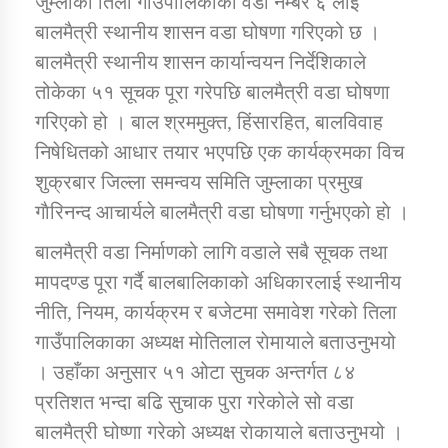
जुम्लाको तिला गाउँपालिकाकाे वडा नम्बर ६ लाई
बालमैत्री स्थानीय शासन वडा घोषणा गरिएको छ ।
बालमैत्री स्थानीय शासन कार्यान्वयन निर्देशिकाले
डिभिजन कार्यालय जुम्लाको सुचना सन्देश
तोकेका ५१ सूचक पूरा गरेपछि बालमैत्री वडा घोषणा
गरिएको हो । बाल श्रममुक्त, हिंसारहित, बालविवाह
निषेधितको आधार तयार भएपछि एक कार्यक्रमका विच
कर्णाली प्रविधि शिक्षालय जुम्लाको सुचना
शुक्रबार जिल्ला समन्वय समिति जुम्लाका प्रमुख
गाैरिनन्द आचार्यले बालमैत्री वडा घोषणा गर्नुभएकाे हाे ।
बालमैत्री वडा निर्माणको लागि वडाले सबै सूचक तथा
सामाजिक बिकास कार्यालय जुम्लाकाे सुचना
मापदण्ड पूरा गर्दै बालबालिकाको अधिकारलाई स्थानीय
नीति, नियम, कार्यक्रम र बजेटमा समावेश गरेको तिला
गाउँपालिकाका अध्यक्ष माेतिलाल राेमायाले बताउनुभयो
। उहाँका अनुसार ५१ ओटा सुचक अन्तर्गत ८४
प्रतिशत भन्दा बढि सुचाक पुरा गरेकोले सो वडा
बालमैत्री घोष्णा गरेको अध्यक्ष राेकायाले बताउनुभयो ।