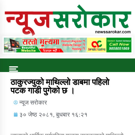
Online News Portal
Trending Now
ठाकुरज्युको माथिल्लो डाबमा पहिलाे
पटक गाडी पुगेको छ ।
कुषि बिकास कार्यालय जुम्ला सुचना सन्देश
न्यूज सरोकार
३० जेष्ठ २०८१, बुधबार १६:२१