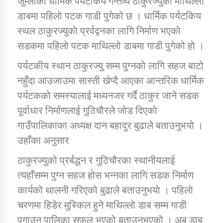
जुम्लाको धार्मिक पर्यटकिय गन्तव्य ठाकुरज्युको माथिल्लो
डाबमा पहिलाे पटक गाडी पुगेको छ । धार्मिक पर्यटकिय
स्थल ठाकुरज्युकाे प्रर्वद्वनका लागि निर्माण भएकाे
डिभिजन कार्यालय जुम्लाको सुचना सन्देश
सडकमा पहिलाे पटक माथिल्लो डाबमा गाडी पुगेको हाे ।
पर्यटकीय स्थान ठाकुरज्यु सम्म पुग्नकाे लागि सहज बाटो
नहुँदा आउजाउमा सास्ती खेप्दै आएका आन्तरिक धार्मिक
कर्णाली प्रविधि शिक्षालय जुम्लाको सुचना
पर्यटकको समस्यालाई मध्यनजर गर्दै ठाकुर जाने सडक
पूर्वाधार निर्माणलाई गुठिचाैरले जाेड दिएकाे
गाउँपालिकाका अध्यक्ष दान बहादुर बुढाले बताउनुभयो ।
सामाजिक बिकास कार्यालय जुम्लाकाे सुचना
उहाँका अनुसार
ठाकुरज्युको प्रर्बद्धन र गुठिचौरका स्थानीयलाई
त्यहाँसम्म पुग्न सहज होस भन्नका लागि सडक निर्माण
कार्यको थालनी गरिएको बुढाले बताउनुभयाे । पहिलाे
चरणमा हिडेर मुस्किल हुने माथिल्लो डाब सम्म गाडी
पुगाउन पालिका सफल भएकाे बताउनुभएको । अब डाब