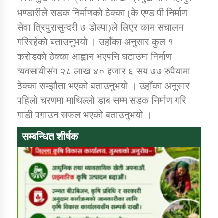
तातोपानी गाउँपालिकाको न्यायिक समिति सम्बन्धी सन्देश
भण्डारीले सडक निर्माणको ठेक्का (के एण्ड पी निर्माण
सेवा त्रिपुरासुन्दरी ७ डोल्पा)ले लिएर काम संचालन
तातोपानी गाउँपालिका जुम्लाको महिला तथा लैङ्गिक हिंसा
सम्बन्धी सूचना सन्देश
गरिरहेकाे बताउनुभयो । उहाँका अनुसार कुल १
करोडको ठेक्का आह्वान भएपनि घटाउमा निर्माण
तातोपानी गाउँपालिका जुम्लाको महिनावारी सम्बन्धिकाे
सन्देश
व्यवसायीसंग २८ लाख ४० हजार ६ सय ७७ रुपैयामा
ठेक्का सम्झौता भएको बताउनुभयाे । उहाँका अनुसार
तातोपानी गाउँपालिका जुम्लाको बालविवाह सन्देश
पहिलाे चरणमा माथिल्लो डाब सम्म सडक निर्माण गरि
तातोपानी गाउँपालिका जुम्लाको सूचना
गाडी पगाउन सफल भएको बताउनुभयो ।
सम्बन्धित शीर्षक
तातोपानी गाउँपालिका जुम्लाको सूचना