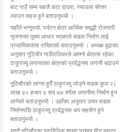
बाट गाउँ सम्म सहजै काठ दाउरा, स्याउला साेत्तर
ल्याउन सहज हुने बताउनुभयो ।
कार्यक्रम कार्यान्वयन एकाई जुम्लाको सुचना
यहाँले भन्नुभयो, पर्यटन क्षेत्र आर्थिक समृद्धी रोजगारी
सृजनाका मुख्य आधार भएकाले सडक निर्माण लाई
प्रथामिकतामा राखिएकाे बताउनुभयो । अध्यक्ष बुढाका
अनुसार गुठिचाैर गाउँपालिकाले आफ्नाे क्षेत्रमा रहेका
ठाकुरज्यु लगायतका क्षेत्रको प्रर्बद्धनमा लगानी बढाउने
बताउनुभयो ।
कर्णाली प्राविधि शिक्षालय जुम्लाको सुचना
गुठिचौरको लाग्ना हुदैँ ठाकुरज्यु जोड्ने सडक कुल २८
लाख ४० हजार ४ सय ७७ रुपैया लगानीमा निर्माण हुन
लागेकाे बताउनुभयाे । उहाँका अनुसार उक्त सडक
निर्माणपछि ठाकुरज्यु प्रर्बद्धनमा थप सहयाेग हुने
बताउनुभयो ।
यस्तै गुठिचौरका प्राविधिक शाखा प्रमुख मीन बहादुर