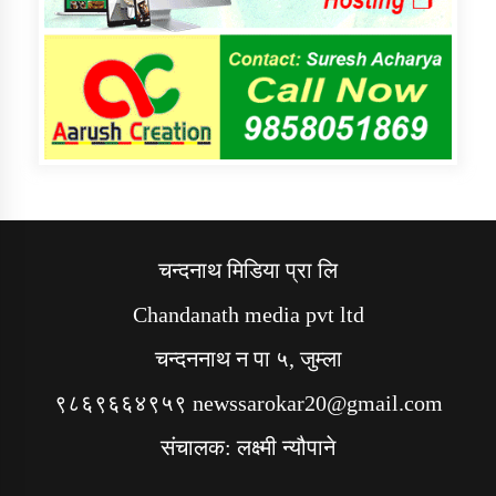
चन्दनाथ मिडिया प्रा लि
Chandanath media pvt ltd
चन्दननाथ न पा ५, जुम्ला
९८६९६६४९५९ newssarokar20@gmail.com
संचालक: लक्ष्मी न्यौपाने