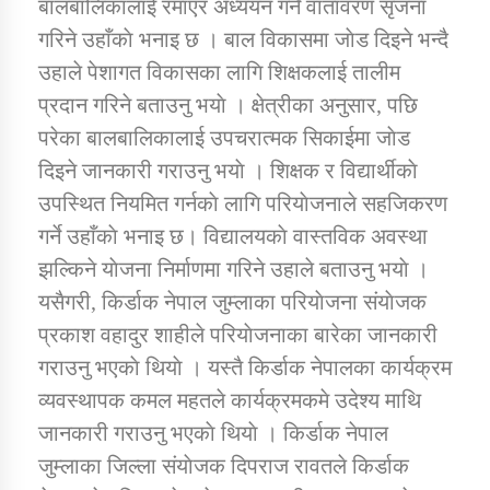
बालबालिकालाई रमाएर अध्ययन गर्ने वातावरण सृजना
तातोपानी गाउँपालिकाको न्यायिक समिति सम्बन्धी सन्देश
गरिने उहाँकाे भनाइ छ । बाल विकासमा जाेड दिइने भन्दै
तातोपानी गाउँपालिका जुम्लाको महिला तथा लैङ्गिक हिंसा
उहाले पेशागत विकासका लागि शिक्षकलाई तालीम
सम्बन्धी सूचना सन्देश
प्रदान गरिने बताउनु भयाे । क्षेत्रीका अनुसार, पछि
तातोपानी गाउँपालिका जुम्लाको महिनावारी सम्बन्धिकाे
परेका बालबालिकालाई उपचरात्मक सिकाईमा जाेड
सन्देश
दिइने जानकारी गराउनु भयाे । शिक्षक र विद्यार्थीकाे
तातोपानी गाउँपालिका जुम्लाको बालविवाह सन्देश
उपस्थित नियमित गर्नकाे लागि परियाेजनाले सहजिकरण
गर्ने उहाँकाे भनाइ छ। विद्यालयकाे वास्तविक अवस्था
तातोपानी गाउँपालिका जुम्लाको सूचना
झल्किने याेजना निर्माणमा गरिने उहाले बताउनु भयाे ।
यसैगरी, किर्डाक नेपाल जुम्लाका परियाेजना संयाेजक
प्रकाश वहादुर शाहीले परियाेजनाका बारेका जानकारी
गराउनु भएकाे थियाे । यस्तै किर्डाक नेपालका कार्यक्रम
व्यवस्थापक कमल महतले कार्यक्रमकमे उदेश्य माथि
जानकारी गराउनु भएकाे थियाे । किर्डाक नेपाल
तातोपानी गाउँपालिका जुम्लाको सूचना
जुम्लाका जिल्ला संयाेजक दिपराज रावतले किर्डाक