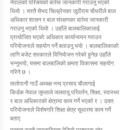
नेपालकाे परिचयकाे बारेमा जानकारी गराउनु भएकाे
थियाे । यस्तै सेभद चिल्ड्रेनका जुठीराम चाैधरीले बाल
अधिकार शासन र बाल संरक्षणका बारेमा जानकारी
गराउनु भएकाे थियाे । उहाँले बालबालिकालाई
प्रत्याेजित भएकाे अधिकार कार्यान्वयन गराउन
परियाेजनाले सहयाेग गर्ने बताउनु भयाे । बालबालिकाकाे
लागि बजेट सरकारले विनियाेजन गरेकाे हुनेछ उहाँले
भन्नुभयाे, यसमा बालबालिकाे क्षमता विकासमा सहयाेग
गरिने छ ।
तातोपानी गाउँ अध्यक्ष नन्द प्रसाद चाैलागाई
किर्डक नेपाल जुम्लाले जलवायु परिवर्तन, शिक्षा, स्वास्थ्य
र बाल अधिकारकाे क्षेत्रमा काम गर्ने भएको र । उक्त
परियाेजनाले विशेषगरि शिक्षा क्षेत्र सुधारमा काम गर्ने
बताए
मन्त्तव्य राख्दै सामुदायियक रेडियो प्रशारक संघ