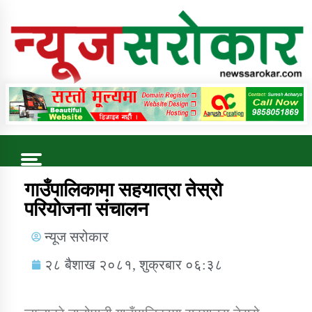
Online News Portal
Trending Now
गाउँपालिकामा सहयात्रा तेस्रो
परियाेजना संचालन
कुषि बिकास कार्यालय जुम्ला सुचना सन्देश
न्यूज सरोकार
२८ बैशाख २०८१, शुक्रबार ०६:३८