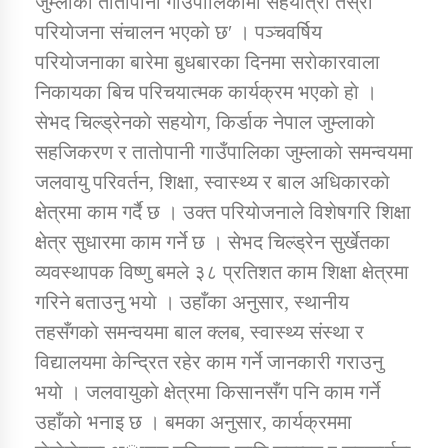
जुम्लाकाे तातोपानी गाउँपालिकामा सहयात्रा तेस्रो
परियाेजना संचालन भएकाे छ′ । पञ्चवर्षिय
परियाेजनाका बारेमा बुधबारका दिनमा सराेकारवाला
डिभिजन कार्यालय जुम्लाको सुचना सन्देश
निकायका बिच परिचयात्मक कार्यक्रम भएकाे हाे ।
सेभद चिल्ड्रेनकाे सहयाेग, किर्डाक नेपाल जुम्लाकाे
सहजिकरण र तातोपानी गाउँपालिका जुम्लाकाे समन्वयमा
कर्णाली प्रविधि शिक्षालय जुम्लाको सुचना
जलवायु परिवर्तन, शिक्षा, स्वास्थ्य र बाल अधिकारकाे
क्षेत्रमा काम गर्दै छ । उक्त परियाेजनाले विशेषगरि शिक्षा
क्षेत्र सुधारमा काम गर्ने छ । सेभद चिल्ड्रेन सुर्खेतका
व्यवस्थापक विष्णु बमले ३८ प्रतिशत काम शिक्षा क्षेत्रमा
सामाजिक बिकास कार्यालय जुम्लाकाे सुचना
गरिने बताउनु भयाे । उहाँका अनुसार, स्थानीय
तहसँगकाे समन्वयमा बाल क्लब, स्वास्थ्य संस्था र
विद्यालयमा केन्द्रित रहेर काम गर्ने जानकारी गराउनु
भयाे । जलवायुकाे क्षेत्रमा किसानसँग पनि काम गर्ने
उहाँकाे भनाइ छ । बमका अनुसार, कार्यक्रममा