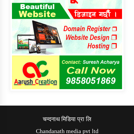
चन्दनाथ मिडिया प्रा लि
Chandanath media pvt ltd