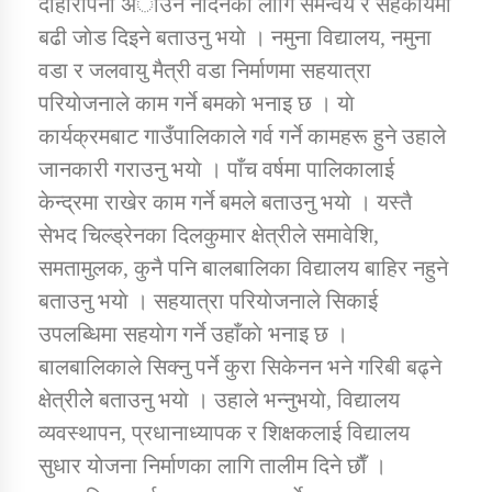
दाेहाेराेपना अाउन नदिनका लागि समन्वय र सहकार्यमा
बढी जाेड दिइने बताउनु भयाे । नमुना विद्यालय, नमुना
कार्यक्रम कार्यान्वयन एकाई जुम्लाको सुचना
वडा र जलवायु मैत्री वडा निर्माणमा सहयात्रा
परियाेजनाले काम गर्ने बमकाे भनाइ छ । याे
कार्यक्रमबाट गाउँपालिकाले गर्व गर्ने कामहरू हुने उहाले
जानकारी गराउनु भयाे । पाँच वर्षमा पालिकालाई
केन्द्रमा राखेर काम गर्ने बमले बताउनु भयाे । यस्तै
सेभद चिल्ड्रेनका दिलकुमार क्षेत्रीले समावेशि,
समतामुलक, कुनै पनि बालबालिका विद्यालय बाहिर नहुने
कर्णाली प्राविधि शिक्षालय जुम्लाको सुचना
बताउनु भयाे । सहयात्रा परियाेजनाले सिकाई
उपलब्धिमा सहयाेग गर्ने उहाँकाे भनाइ छ ।
बालबालिकाले सिक्नु पर्ने कुरा सिकेनन भने गरिबी बढ्ने
क्षेत्रीलेे बताउनु भयाे । उहाले भन्नुभयाे, विद्यालय
व्यवस्थापन, प्रधानाध्यापक र शिक्षकलाई विद्यालय
सुधार याेजना निर्माणका लागि तालीम दिने छाैँ ।