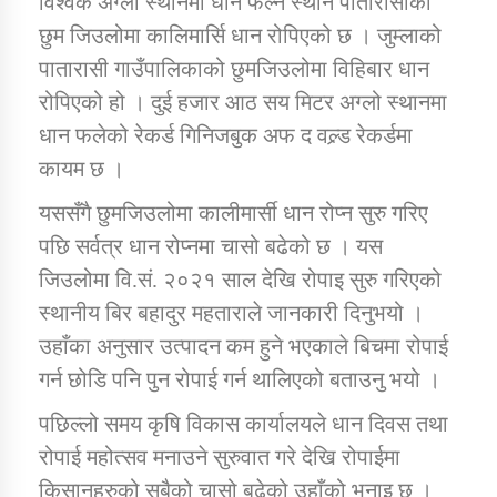
विश्वकै अग्लो स्थानमा धान फल्ने स्थान पातारासीको
छुम जिउलोमा कालिमार्सि धान रोपिएको छ । जुम्लाको
पातारासी गाउँपालिकाको छुमजिउलोमा विहिबार धान
डिभिजन कार्यालय जुम्लाको सुचना सन्देश
रोपिएको हो । दुई हजार आठ सय मिटर अग्लो स्थानमा
धान फलेको रेकर्ड गिनिजबुक अफ द वल्र्ड रेकर्डमा
कायम छ ।
कर्णाली प्रविधि शिक्षालय जुम्लाको सुचना
यससँगै छुमजिउलोमा कालीमार्सी धान रोप्न सुरु गरिए
पछि सर्वत्र धान रोप्नमा चासो बढेको छ । यस
जिउलोमा वि.सं. २०२१ साल देखि रोपाइ सुरु गरिएको
सामाजिक बिकास कार्यालय जुम्लाकाे सुचना
स्थानीय बिर बहादुर महताराले जानकारी दिनुभयो ।
उहाँका अनुसार उत्पादन कम हुने भएकाले बिचमा रोपाई
गर्न छोडि पनि पुन रोपाई गर्न थालिएको बताउनु भयो ।
पछिल्लो समय कृषि विकास कार्यालयले धान दिवस तथा
रोपाई महोत्सव मनाउने सुरुवात गरे देखि रोपाईमा
किसानहरुको सबैको चासो बढेको उहाँको भनाइ छ ।