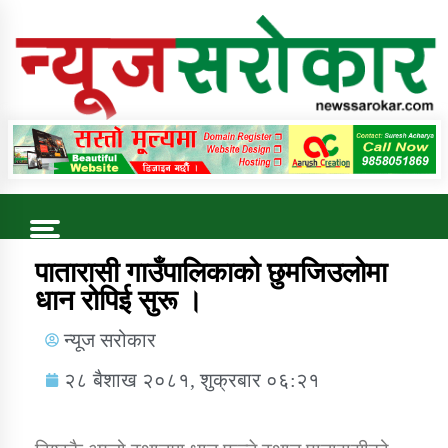
Online News Portal
Trending Now
पातारासी गाउँपालिकाको छुमजिउलोमा
धान रोपिई सुरू ।
कुषि बिकास कार्यालय जुम्ला सुचना सन्देश
न्यूज सरोकार
२८ बैशाख २०८१, शुक्रबार ०६:२१