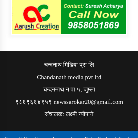
चन्दनाथ मिडिया प्रा लि
Chandanath media pvt ltd
चन्दननाथ न पा ५, जुम्ला
९८६९६६४९५९ newssarokar20@gmail.com
संचालक: लक्ष्मी न्यौपाने