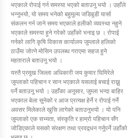
तातोपानी गाउँपालिकाको न्यायिक समिति सम्बन्धी सन्देश
भएकाले रोपाई गर्न समस्या भएको बताउनु भयो । उहाँले
भन्नुभयो, यो समय भनेको बहुमुल्य जडिबुडी यार्सा
तातोपानी गाउँपालिका जुम्लाको महिला तथा लैङ्गिक हिंसा
संकलन गर्न जाने समय भएकाले हलीको व्यवस्था नहुने
सम्बन्धी सूचना सन्देश
भएकाले समस्या हुने गरेको उहाँको भनाइ छ । रोपाई
तातोपानी गाउँपालिका जुम्लाको महिनावारी सम्बन्धिकाे
गर्नको लागि कृषि विकास कार्यालय जुम्लाले हलिको
सन्देश
ठाउँमा जोत्ने मोसिन उपलब्ध गराएमा सहज हुने
तातोपानी गाउँपालिका जुम्लाको बालविवाह सन्देश
महताराले बताउनु भयो ।
तातोपानी गाउँपालिका जुम्लाको सूचना
यस्तै प्रमुख जिल्ला अधिकारी जय कुमार घिमिरेले
जुम्लाको पहिचान र सान भएकाले यसलाई बचाई राख्नु
पर्ने बताउनु भयो । उहाँका अनुसार, जुम्ला भन्दा बाहिर
भएकाल बेला सुनेको र आज प्रत्यक्ष हेर्ने र रोपाई गर्ने
अवसर मिलेकाले खुसि लागेको बताउनुभयो । यो पनि
जुम्लाको एक सभ्यता, संस्कृति र हाम्रो पहिचान सँग
जोडिएकाले यसको संरक्षण तथा प्रवद्र्धन गर्नुपर्ने उहाँको
तातोपानी गाउँपालिका जुम्लाको सूचना
भनाइ छ ।