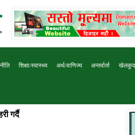
Newssarokar
नीति
शिक्षा/स्वास्थ्य
अर्थ/वाणिज्य
अन्तर्वार्ता
खेलकुद
ी गर्दै
डिभिजन कार्यालय जुम्लाको सुचना सन्देश