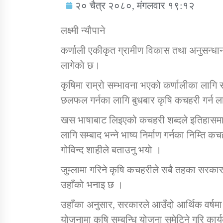
२० चैत्र २०८०, मंगलवार १९:१२
लक्ष्मी न्याैपाने
कर्णाली एकीकृत ग्रामीण विकास तथा अनुसन्धा
लागेकाे छ।
सामाजिक बिकास कार्यालय जुम्लाकाे सुचना
कृषिमा राम्रो सम्भावना भएको कर्णालीका लागि स
छलफल गर्नका लागि बुधबार कृषि कचहरी गर्न ला
खस भाषाबाट लिइएको कचहरी शब्दले इतिहासमा मुद
लागि सम्बाद भन्ने भाष्य निर्माण गर्नका निम्ति 
गोविन्द शाहीले बताउनु भयाे ।
जुम्लामा गरिने कृषि कचहरीले सबै तहका सरकार
तातोपानी गाउँपालिकाको न्यायिक समिति सम्बन्धी
उहाँकाे भनाइ छ ।
सन्देश
उहाँका अनुसार, सरकारले आउँदो आर्थिक वर्षमा ब
तातोपानी गाउँपालिका जुम्लाको बालविवाह सन्देश
योजनामा कृषि सम्बन्धि योजना समेटिने गरि कार