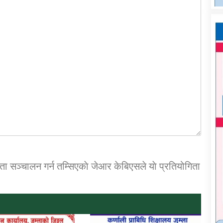
िता सञ्चालन गर्न तम्सिएकाे जेआर केबिएसले याे प्रतियोगिता