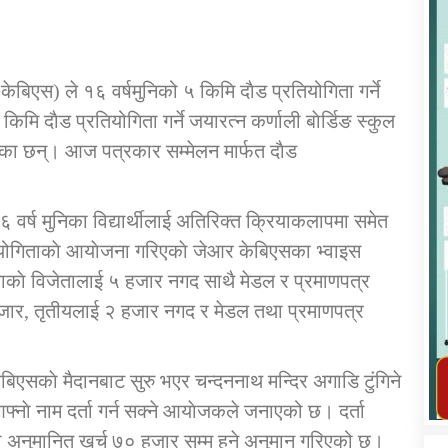
 केबिएस) ले १६ वर्षमुनिको ५ किमि दाैड प्रतियोगिता गर्ने
ि दाैड प्रतियोगिता गर्ने जयारत्न कर्णाली बाेर्डिङ स्कुल
कार्यक्रम कार्यान्वयन एकाई जुम्लाको सुचना
ताएका छन्। आज पत्रकार सम्मेलन मार्फत दाैड
 १६ वर्ष मुनिका विद्यार्थीलाई अतिरिक्त क्रियाकलापमा समेत
ियोगिताकाे आयाेजना गरिएकाे जेआर केबिएसका भ्वाइस
ताकाे विजेतालाई ५ हजार नगद साथै मेडल र प्रमाणपत्र
 हजार, तृतीयलाई २ हजार नगद र मेडल तथा प्रमाणपत्र
तातोपानी गाउँपालिका जुम्लाको महिला तथा
लैङ्गिक हिंसा सम्बन्धी सूचना सन्देश
ेबिएसकाे मैदानबाट सुरु भएर चन्दननाथ मन्दिर अगाडि टुंगिने
नाे नाम दर्ता गर्न सक्ने आयाेजकले जनाएको छ। दर्ता
तातोपानी गाउँपालिका जुम्लाको सूचना
मा अनुमानित खर्च ७० हजार सम्म हुने अनुमान गरिएको छ।