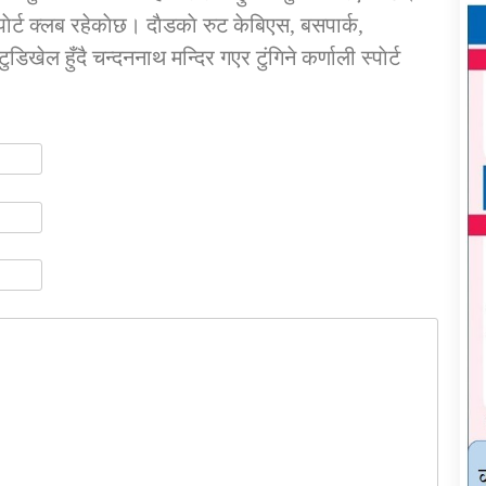
्पाेर्ट क्लब रहेकाेछ। दाैडकाे रुट केबिएस, बसपार्क,
िखेल हुँदै चन्दननाथ मन्दिर गएर टुंगिने कर्णाली स्पाेर्ट