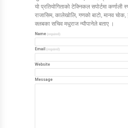
याे प्रतियोगिताकाे टेक्निकल सपाेर्टमा कर्णाली स
राजासिम, कालेखाेलि, गणकाे बाटाे, मानव चाेक, टुड
क्लबका सचिव मधुराज न्याैपानेले बताए ।
Name
(required)
Email
(required)
Website
Message