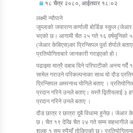
१८ चैत्र २०८०, आईतवार १८:०२
लक्ष्मी न्याैपाने
जुम्लाकाे जयारत्न कर्णाली बाेर्डिङ स्कुल (जेआर
भएकाे छ। आगामी चैत २५ गते १६ वर्षमुनिको ५ किम
सामाजिक बिकास कार्यालय जुम्लाकाे सुचना
(जेआर केबिएस)का प्रिन्सिपल पुर्वा शेर्पाले ब
प्रतियोगिताबारे जानकारी गराइएको हाे।
पढाइमा मात्रै दबाब दिने परिपाटीकाे अन्त्य गर्दै
सामेल गराउने परिकल्पनाका साथ याे दाैड प्रत
प्रिन्सिपल अमरनाथ याेगिले बताए । प्रतियोगि
प्रदान गरिने उनले बताए। यस्तै द्वितीयलाई ३
प्रदान गरिने उनले बताए ।
तातोपानी गाउँपालिकाको न्यायिक समिति सम्बन्धी
सन्देश
दाैड छात्र र छात्रा दुबै विधामा हुनेछ। जेआर क
छ। चैत १९ देखि चैत २४ गते सम्म सहभागीले आफ्
तातोपानी गाउँपालिका जुम्लाको बालविवाह सन्देश
शुल्क १ सय रुपैयाँ ताेकिएकाे छ। प्रतियोगिता