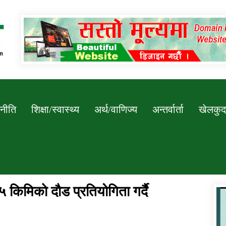
Newssarokar
नीति
शिक्षा/स्वास्थ्य
अर्थ/वाणिज्य
अन्तर्वार्ता
खेलकुद
५ किमिकाे दाैड प्रतियोगिता गर्दै
डिभिजन कार्यालय जुम्लाको सुचना सन्देश