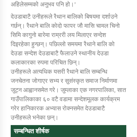
अहिलेसम्मको अनुभव पनि हो।’
देउडाबाटै उनीहरूले रैथान बालिकाे बिषयमा दर्शाउने
कार्यक्रम कार्यान्वयन एकाई जुम्लाको सुचना
गर्छन्। रैथाने बालि काेदाे फापर जाै मासि चामल चिनाे
सिमि कागुनाे बारेमा राम्ररी लय मिलाएर सन्देश
दिइरहेका हुन्छन्। पछिल्लो समयमा रैथाने बालि काे
देउडा सन्देश देउडाबाटै फैलाउने स्थानीय देउडा
कलाकारका रुपमा परिचित छिन्।
उनीहरूले अत्यधिक यसरी रैथाने बालि सम्बन्धि
जनचेतना जाेगाएर सभ्य र सुसंस्कृत समाज निर्माणमा
कर्णाली प्राविधि शिक्षालय जुम्लाको सुचना
जुट्न आह्वानसमेत गरे। जुम्लाका एक नगरपालिका, सात
गाउँपालिकाका ६० वटै वडामा सन्देशमूलक कार्यक्रम
गरेर हानिकारक अभ्यास रोक्नसमेत देउडाबाटै
उनीहरूले भनेका छन्।
सम्बन्धित शीर्षक