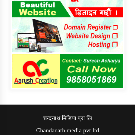
चन्दनाथ मिडिया प्रा लि
Chandanath media pvt ltd