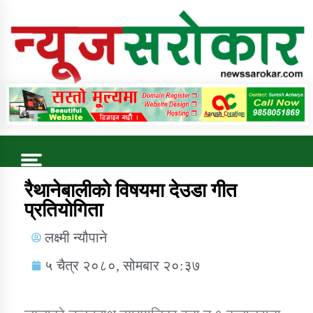
Online News Portal
Trending Now
रैथानेबालीकाे विषयमा देउडा गीत
प्रतियाेगिता
कुषि बिकास कार्यालय जुम्ला सुचना सन्देश
लक्ष्मी न्यौपाने
५ चैत्र २०८०, सोमबार २०:३७