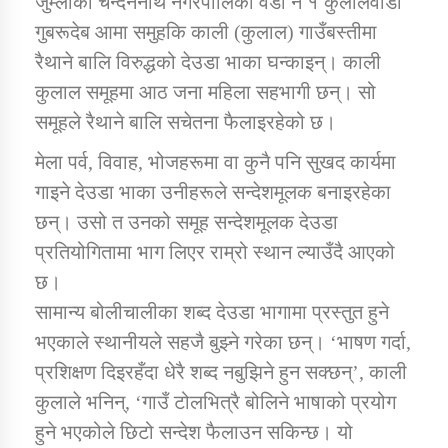
जुम्लाको चन्दननाथ नगरपालिका वडा न १ कुलालवाडा
गुबरूदेब आमा समुहकि काली (कुलाल) गाउँबस्तीमा
रैथाने बालि विरुद्धको देउडा भाका घन्काइन्। काली
डिभिजन कार्यालय जुम्लाको सुचना सन्देश
कुलाल समूहमा आठ जना महिला सहभागी छन्। सो
समूहले रैथाने बालि सचेतना फैलाइरहेको छ।
मेला पर्व, विवाह, भोजहरूमा वा कुनै पनि सुखद कार्यमा
कर्णाली प्रविधि शिक्षालय जुम्लाको सुचना
गाइने देउडा भाका उनीहरूले सन्देशमूलक बनाइरहेका
छन्। उसो त उनको समूह सन्देशमूलक देउडा
प्रतियोगितामा भाग लिएर राम्रो स्थान ल्याउँदै आएको
सामाजिक बिकास कार्यालय जुम्लाकाे सुचना
छ।
सामान्य बोलीचालीका शब्द देउडा भागामा प्रस्तुत हुने
भएकाले स्थानीयले सहजै बुझ्ने गरेका छन्। ‘भाषण गर्दा,
प्रशिक्षण दिइरहँदा धेरै शब्द नबुझिने हुन सक्छन्’, काली
कुलाले भनिन्, ‘गाउँ टोलभित्रै बोलिने भाषाको प्रयोग
हुने भएकोले छिटो सन्देश फैलाउन सकिन्छ। यो