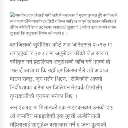
ब्राजिलको
डिभिजन कार्यालय जुम्लाको सुचना सन्देश
न्याय प्रणालीले म्यानचेस्टर सिटी र रियल म्याड्रिडका पूर्व स्ट्राइकर रोबिन्होलाई
दक्षिण अमेरिकी देशमा इटालियन अदालतले सुनाएको ९ वर्षको बलात्कारको सजाय
सुनाउने कि नसुनाउने निर्णय गर्ने भएको छ ।
ब्राजिलको सुपीरियर कोर्ट अफ जस्टिसले २०१७ मा
कर्णाली प्रविधि शिक्षालय जुम्लाको सुचना
लगाइएको र २०२२ मा अनुमोदन गरेको जेल सजाय
स्वीकृत गर्न इटालियन अनुरोधको जाँच गर्ने भएको हो ।
‘मलाई आशा छ कि यहाँ ब्राजिलमा मैले त्यो आवाज
सामाजिक बिकास कार्यालय जुम्लाकाे सुचना
पाउन सक्छु, जुन मसँग थिएन,’ रोबिन्होले आफ्नो
निर्दोषताका बारेमा ब्राजिलियन नेटवर्क टिभीसँग
कुराकानीको क्रममा भनेका थिए ।
सन २०१३ मा मिलानको एक नाइटक्लबमा उनको २३
औं जन्मदिन मनाइरहेकी एक युवती अल्बेनियाली
महिलालाई सामूहिक बलात्कार गर्ने ६ जना पुरुषको