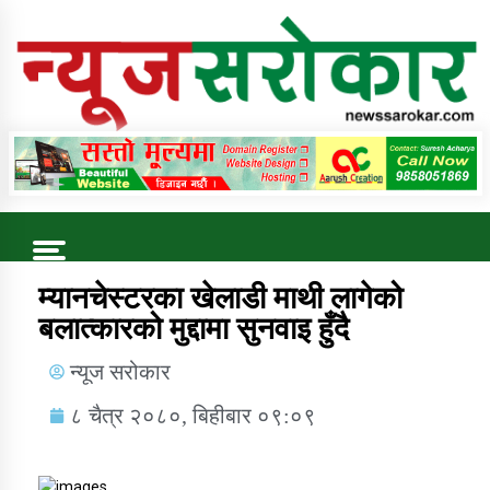
Online News Portal
Trending Now
म्यानचेस्टरका खेलाडी माथी लागेको
बलात्कारको मुद्दामा सुनवाइ हुँदै
कुषि बिकास कार्यालय जुम्ला सुचना सन्देश
न्यूज सरोकार
८ चैत्र २०८०, बिहीबार ०९:०९