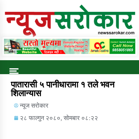
Online News Portal
Trending Now
पातारासी ५ पानीधारामा १ तले भवन
शिलान्यास
कुषि बिकास कार्यालय जुम्ला सुचना सन्देश
न्यूज सरोकार
२८ फाल्गुन २०८०, सोमबार ०८:२२