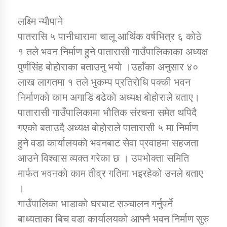
लक्ष्मि न्याैपाने
डिभिजन कार्यालय जुम्लाको सुचना सन्देश
पातरासि ५ पानीधारामा चालू आर्थिक वर्षभित्र ६ काेठे
१ तले भवन निर्माण हुने पातारासी गाउँपालिकाका अध्यक्ष
पुर्णसिंह बाेहाेराका बताउनु भयाे ।उहाँका अनुसार ४०
लाख लागतमा १ तले भुकम्प प्रतिराेधि पक्की भवन
कर्णाली प्रविधि शिक्षालय जुम्लाको सुचना
निर्माणकाे काम अगाडि बढेकाे अध्यक्ष बाेहाेराले बताए।
पातारासी गाउँपालिकामा भाैतिक संरचना समेत थपिदै
गएकाे बताउदै अध्यक्ष बाेहाेराले पातारासी ५ मा निर्माण
सामाजिक बिकास कार्यालय जुम्लाकाे सुचना
हुने वडा कार्यालयकाे भवनबाट सेवा प्रवाहमा सहजता
आउने विश्वास व्यक्त गरेका छ । उपभोक्ता समिति
मार्फत भवनकाे काम तीव्र गतिमा भइरहेकाे उनले बताए
।
गाउँपालिका भाडाकाे घरबाट सञ्चालन गर्नुपर्ने
बाध्यताका बिच वडा कार्यालयकाे आफ्नै भवन निर्माण सुरु