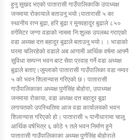
हुनु सुखद भएकाे पातारासी गाउँपालिकाकि उपाध्यक्ष
जनमाया राेकायाले बताउनु भयाे।पातारासी ५ का
कार्यक्रम कार्यान्वयन एकाई जुम्लाको सुचना
स्थानीय रत्न बुढा, हरि बुढा र मुनवहादुर बुढाले ८५०
वर्गमिटर जग्गा वडाको नाममा निःशुल्क उपलब्ध गराएकाे
वडा अध्यक्ष दत्त बहादुर बुढाले बताउनु भयाे। । भाडाकाे
घरमा चलिरहेकाे वडाले अब आगामी आर्थिक वर्षमा आफ्नै
सुविधा सम्पन्न भवन बाट सेवा प्रवाह गर्ने वडा अध्यक्ष
बुढाले बताए।जुम्लाकाे पातारासी गाउँपालिका वडा नम्वर
५ काे भवन शिलान्यास गरिएकाे छ। पातारासी
कर्णाली प्राविधि शिक्षालय जुम्लाको सुचना
गाउँपालिकाका अध्यक्ष पुर्णसिंह बाेहाेरा, उपाध्यक्ष
जनमाया राेकाया, वडा अध्यक्ष दत्त बहादुर बुढा
लगायतकाे उपस्थितिमा आज वडा कार्यालयकाे भवन
शिलान्यास गरिएकाे हाे। पातारासी ५ पानीधारामा चालू
आर्थिक वर्षभित्र ६ काेठे १ तले भवन निर्माण हुने
पातारासी गाउँपालिकाका अध्यक्ष पुर्णसिंह बाेहाेराले