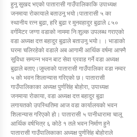
हुनु सुखद भएकाे पातारासी गाउँपालिकाकि उपाध्यक्ष
जनमाया राेकायाले बताउनु भयाे।पातारासी ५ का
कार्यक्रम कार्यान्वयन एकाई जुम्लाको सुचना
स्थानीय रत्न बुढा, हरि बुढा र मुनवहादुर बुढाले ८५०
वर्गमिटर जग्गा वडाको नाममा निःशुल्क उपलब्ध गराएकाे
वडा अध्यक्ष दत्त बहादुर बुढाले बताउनु भयाे। । भाडाकाे
घरमा चलिरहेकाे वडाले अब आगामी आर्थिक वर्षमा आफ्नै
सुविधा सम्पन्न भवन बाट सेवा प्रवाह गर्ने वडा अध्यक्ष
बुढाले बताए।जुम्लाकाे पातारासी गाउँपालिका वडा नम्वर
५ काे भवन शिलान्यास गरिएकाे छ। पातारासी
कर्णाली प्राविधि शिक्षालय जुम्लाको सुचना
गाउँपालिकाका अध्यक्ष पुर्णसिंह बाेहाेरा, उपाध्यक्ष
जनमाया राेकाया, वडा अध्यक्ष दत्त बहादुर बुढा
लगायतकाे उपस्थितिमा आज वडा कार्यालयकाे भवन
शिलान्यास गरिएकाे हाे। पातारासी ५ पानीधारामा चालू
आर्थिक वर्षभित्र ६ काेठे १ तले भवन निर्माण हुने
पातारासी गाउँपालिकाका अध्यक्ष पुर्णसिंह बाेहाेराले