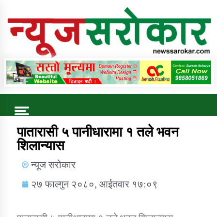
Online News Portal
Trending Now
पातारासी ५ पानीधारामा १ तले भवन
शिलान्यास
कुषि बिकास कार्यालय जुम्ला सुचना सन्देश
न्यूज सरोकार
२७ फाल्गुन २०८०, आईतवार १७:०९