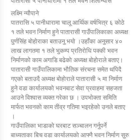
पातारासी ५ पानीधारामा १ तले भवन शिलान्यास
लक्ष्मि न्याैपाने
डिभिजन कार्यालय जुम्लाको सुचना सन्देश
पातरासि ५ पानीधारामा चालू आर्थिक वर्षभित्र ६ काेठे
१ तले भवन निर्माण हुने पातारासी गाउँपालिकाका अध्यक्ष
पुर्णसिंह बाेहाेराका बताउनु भयाे ।उहाँका अनुसार ४०
लाख लागतमा १ तले भुकम्प प्रतिराेधि पक्की भवन
कर्णाली प्रविधि शिक्षालय जुम्लाको सुचना
निर्माणकाे काम अगाडि बढेकाे अध्यक्ष बाेहाेराले बताए।
पातारासी गाउँपालिकामा भाैतिक संरचना समेत थपिदै
गएकाे बताउदै अध्यक्ष बाेहाेराले पातारासी ५ मा निर्माण
सामाजिक बिकास कार्यालय जुम्लाकाे सुचना
हुने वडा कार्यालयकाे भवनबाट सेवा प्रवाहमा सहजता
आउने विश्वास व्यक्त गरेका छ । उपभोक्ता समिति
मार्फत भवनकाे काम तीव्र गतिमा भइरहेकाे उनले बताए
।
गाउँपालिका भाडाकाे घरबाट सञ्चालन गर्नुपर्ने
बाध्यताका बिच वडा कार्यालयकाे आफ्नै भवन निर्माण सुरु