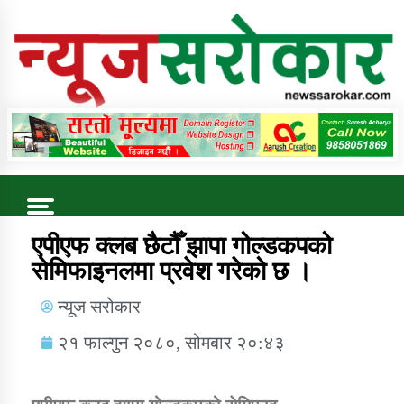
Online News Portal
Trending Now
एपीएफ क्लब छैटौँ झापा गोल्डकपको
सेमिफाइनलमा प्रवेश गरेको छ ।
कुषि बिकास कार्यालय जुम्ला सुचना सन्देश
न्यूज सरोकार
२१ फाल्गुन २०८०, सोमबार २०:४३