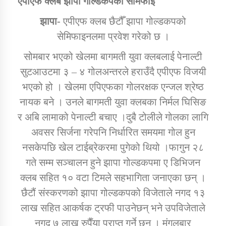
एपीएफ क्लब झापा गोल्डकपको सेमिफाइ
झापा-
एपीएफ क्लब छैटौँ झापा गोल्डकपको
डिभिजन कार्यालय जुम्लाको सुचना सन्देश
सेमिफाइनलमा प्रवेश गरेको छ ।
सोमबार भएको खेलमा बागमती युवा क्लबलाई पेनाल्टी
सुटआउटमा ३ – ४ गोलअन्तरले हराउँदै एपीएफ विजयी
भएको हो । खेलमा एपिएफका गोलरक्षक एन्जल श्रेष्ठ
कर्णाली प्रविधि शिक्षालय जुम्लाको सुचना
नायक बने । उनले बागमती युवा क्लबका निर्मल घिसिङ
र अबि लामाको पेनाल्टी बचाए ।दुबै टोलीले गोलका लागि
अवसर सिर्जना गरेपनि निर्धारित समयमा गोल हुन
सामाजिक बिकास कार्यालय जुम्लाकाे सुचना
नसकेपछि खेल टाईब्रेकरमा पुगेको थियो ।फागुन २८
गते सम्म सञ्चालन हुने झापा गोल्डकपमा ए डिभिजन
क्लब सहित १० वटा टिमले सहभागिता जनाएका छन् ।
छैटौं संस्करणको झापा गोल्डकपको विजेताले नगद १३
लाख सहित आकर्षक ट्रफी पाउनेछन् भने उपविजेताले
नगद ७ लाख रुपैँया प्राप्त गर्ने छन् । मंगलबार